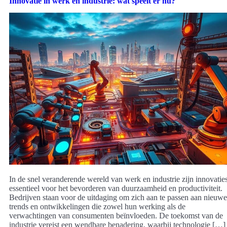
Innovatie in werk en industrie: wat speelt er nu?
In de snel veranderende wereld van werk en industrie zijn innovatie
essentieel voor het bevorderen van duurzaamheid en productiviteit.
Bedrijven staan voor de uitdaging om zich aan te passen aan nieuwe
trends en ontwikkelingen die zowel hun werking als de
verwachtingen van consumenten beïnvloeden. De toekomst van de
industrie vereist een wendbare benadering, waarbij technologie […]