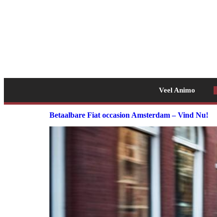
Veel Animo
Betaalbare Fiat occasion Amsterdam – Vind Nu!