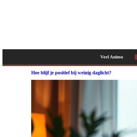
Veel Animo
Hoe blijf je positief bij weinig daglicht?