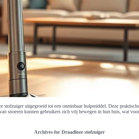
stofzuiger uitgegroeid tot een onmisbaar hulpmiddel. Deze praktische s
van snoeren kunnen gebruikers zich vrij bewegen in hun huis, wat voora
Archives for Draadloze stofzuiger