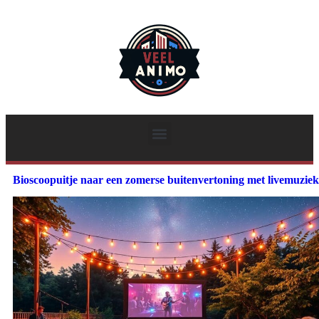
Bioscoopuitje naar een zomerse buitenvertoning met livemuziek