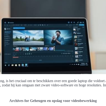
 is het cruciaal om te beschikken over een goede laptop die voldoet a
e, zodat hij kan omgaan met zware video-software en hoge resoluties. In
Archives for Geheugen en opslag voor videobewerking