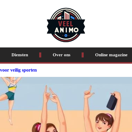
Diensten
Over ons
Online magazine
oor veilig sporten