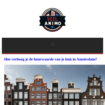
Hoe verhoog je de huurwaarde van je huis in Amsterdam?