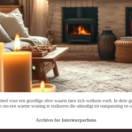
ieel voor een gezellige sfeer waarin men zich welkom voelt. In deze 
n om een warme woning te realiseren die uitnodigt tot ontspanning en 
Archives for Interieurparfums