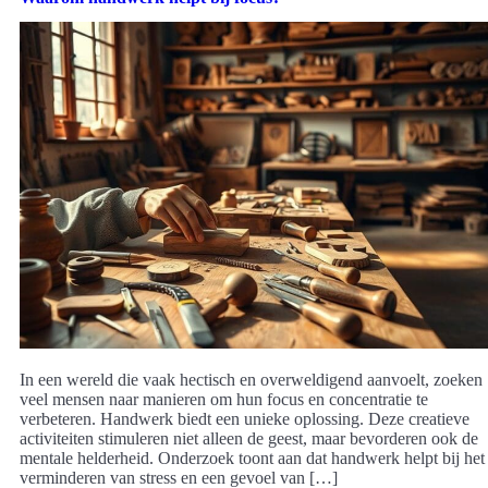
In een wereld die vaak hectisch en overweldigend aanvoelt, zoeken
veel mensen naar manieren om hun focus en concentratie te
verbeteren. Handwerk biedt een unieke oplossing. Deze creatieve
activiteiten stimuleren niet alleen de geest, maar bevorderen ook de
mentale helderheid. Onderzoek toont aan dat handwerk helpt bij het
verminderen van stress en een gevoel van […]