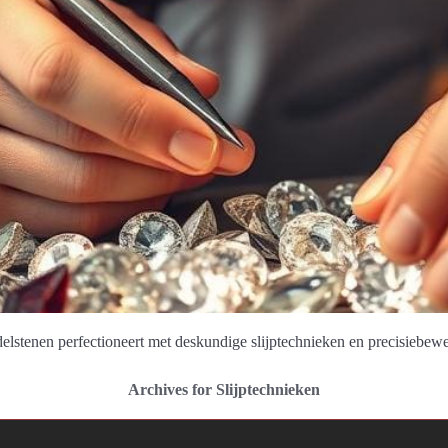
delstenen perfectioneert met deskundige slijptechnieken en precisiebew
Archives for Slijptechnieken