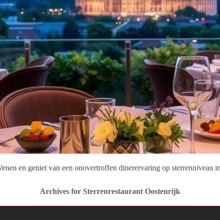
enen en geniet van een onovertroffen dinerervaring op sterrenniveau in
Archives for Sterrenrestaurant Oostenrijk