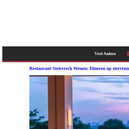
Veel Animo
Restaurant Steirereck Wenen: Dineren op sterrenn