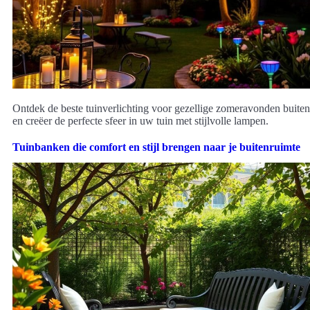
Ontdek de beste tuinverlichting voor gezellige zomeravonden buiten
en creëer de perfecte sfeer in uw tuin met stijlvolle lampen.
Tuinbanken die comfort en stijl brengen naar je buitenruimte