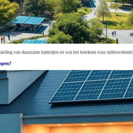
keling van duurzame batterijen en wat het betekent voor milieuvriendel
ompen?