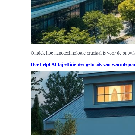
Ontdek hoe nanotechnologie cruciaal is voor de ontwik
Hoe helpt AI bij efficiënter gebruik van warmtep