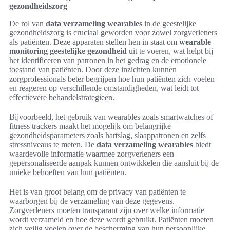
gezondheidszorg
De rol van
data verzameling wearables
in de geestelijke
gezondheidszorg is cruciaal geworden voor zowel zorgverleners
als patiënten. Deze apparaten stellen hen in staat om
wearable
monitoring geestelijke gezondheid
uit te voeren, wat helpt bij
het identificeren van patronen in het gedrag en de emotionele
toestand van patiënten. Door deze inzichten kunnen
zorgprofessionals beter begrijpen hoe hun patiënten zich voelen
en reageren op verschillende omstandigheden, wat leidt tot
effectievere behandelstrategieën.
Bijvoorbeeld, het gebruik van wearables zoals smartwatches of
fitness trackers maakt het mogelijk om belangrijke
gezondheidsparameters zoals hartslag, slaappatronen en zelfs
stressniveaus te meten. De
data verzameling wearables
biedt
waardevolle informatie waarmee zorgverleners een
gepersonaliseerde aanpak kunnen ontwikkelen die aansluit bij de
unieke behoeften van hun patiënten.
Het is van groot belang om de privacy van patiënten te
waarborgen bij de verzameling van deze gegevens.
Zorgverleners moeten transparant zijn over welke informatie
wordt verzameld en hoe deze wordt gebruikt. Patiënten moeten
zich veilig voelen over de bescherming van hun persoonlijke