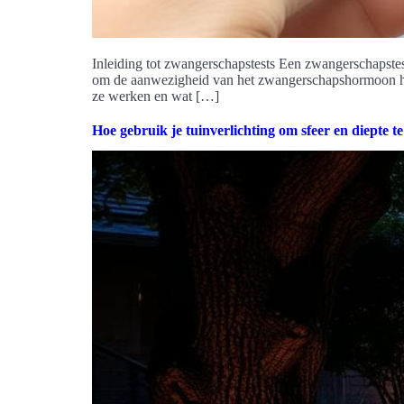
Inleiding tot zwangerschapstests Een zwangerschapstes
om de aanwezigheid van het zwangerschapshormoon hCG i
ze werken en wat […]
Hoe gebruik je tuinverlichting om sfeer en diepte t