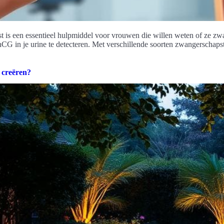
t is een essentieel hulpmiddel voor vrouwen die willen weten of ze zwa
n je urine te detecteren. Met verschillende soorten zwangerschapstes
e creëren?