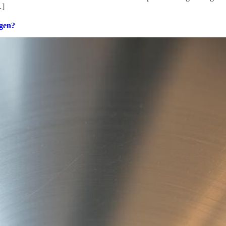
…]
ngen?