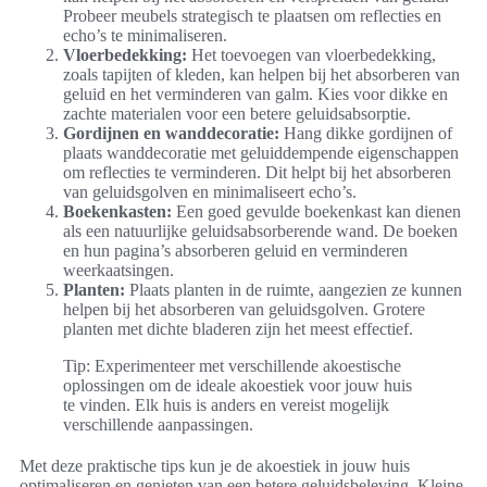
Probeer meubels strategisch te plaatsen om reflecties en
echo’s te minimaliseren.
Vloerbedekking:
Het toevoegen van vloerbedekking,
zoals tapijten of kleden, kan helpen bij het absorberen van
geluid en het verminderen van galm. Kies voor dikke en
zachte materialen voor een betere geluidsabsorptie.
Gordijnen en wanddecoratie:
Hang dikke gordijnen of
plaats wanddecoratie met geluiddempende eigenschappen
om reflecties te verminderen. Dit helpt bij het absorberen
van geluidsgolven en minimaliseert echo’s.
Boekenkasten:
Een goed gevulde boekenkast kan dienen
als een natuurlijke geluidsabsorberende wand. De boeken
en hun pagina’s absorberen geluid en verminderen
weerkaatsingen.
Planten:
Plaats planten in de ruimte, aangezien ze kunnen
helpen bij het absorberen van geluidsgolven. Grotere
planten met dichte bladeren zijn het meest effectief.
Tip: Experimenteer met verschillende akoestische
oplossingen om de ideale akoestiek voor jouw huis
te vinden. Elk huis is anders en vereist mogelijk
verschillende aanpassingen.
Met deze praktische tips kun je de akoestiek in jouw huis
optimaliseren en genieten van een betere geluidsbeleving. Kleine