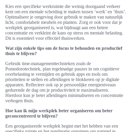
Kies een specifieke werkruimte die weinig doorgaand verkeer
kent om een mentale scheiding te maken tussen ‘werk’ en ’thuis’.
Optimaliseer je omgeving door gebruik te maken van natuurlijk
licht, comfortabele meubels en planten. Zorg er ook voor dat je
werkplek georganiseerd is, wat bijdraagt aan een betere
concentratie en verkleint de kans op stress en mentale belasting.
Dit is essentieel voor effectief thuiswerken.
Wat zijn enkele tips om de focus te behouden en productief
thuis te blijven?
Gebruik time-managementtechnieken zoals de
Pomodorotechniek, plan regelmatige pauzes in om cognitieve
overbelasting te vermijden en gebruik apps en tools om
prioriteiten te stellen en afleidingen te blokkeren op je digitale
apparaten. Reflecteer ook op je persoonlijke energieniveaus
gedurende de dag om je productiviteit te maximaliseren.
Hierdoor kun je beter afleidingen minimaliseren en concentratie
verhogen thuis.
Hoe kan ik mijn werkplek beter organiseren om beter
geconcentreerd te blijven?
Een georganiseerde werkplek begint met het hebben van een
specifieke ruimte en het regelmatig opruimen om rommel te