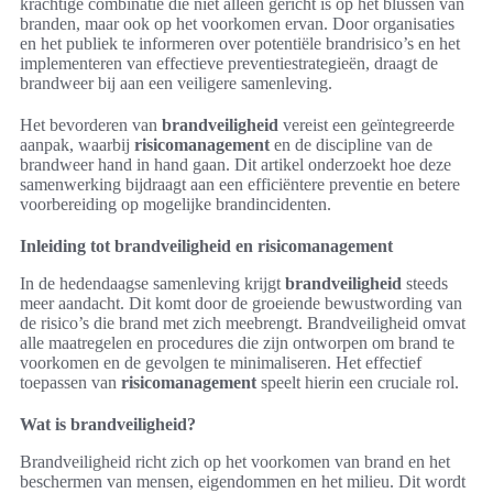
krachtige combinatie die niet alleen gericht is op het blussen van
branden, maar ook op het voorkomen ervan. Door organisaties
en het publiek te informeren over potentiële brandrisico’s en het
implementeren van effectieve preventiestrategieën, draagt de
brandweer bij aan een veiligere samenleving.
Het bevorderen van
brandveiligheid
vereist een geïntegreerde
aanpak, waarbij
risicomanagement
en de discipline van de
brandweer hand in hand gaan. Dit artikel onderzoekt hoe deze
samenwerking bijdraagt aan een efficiëntere preventie en betere
voorbereiding op mogelijke brandincidenten.
Inleiding tot brandveiligheid en risicomanagement
In de hedendaagse samenleving krijgt
brandveiligheid
steeds
meer aandacht. Dit komt door de groeiende bewustwording van
de risico’s die brand met zich meebrengt. Brandveiligheid omvat
alle maatregelen en procedures die zijn ontworpen om brand te
voorkomen en de gevolgen te minimaliseren. Het effectief
toepassen van
risicomanagement
speelt hierin een cruciale rol.
Wat is brandveiligheid?
Brandveiligheid richt zich op het voorkomen van brand en het
beschermen van mensen, eigendommen en het milieu. Dit wordt