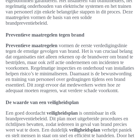
eigendommen garanderen. Het installeren van brandmelders, het
regelmatig onderhouden van elektrische systemen en het trainen
van personeel zijn enkele belangrijke stappen in dit proces. Deze
maatregelen vormen de basis van een solide
brandpreventiebeleid.
Preventieve maatregelen tegen brand
Preventieve maatregelen
vormen de eerste verdedigingslinie
tegen de ernstige gevolgen van brand. Het is van cruciaal belang
dat organisaties niet alleen rekenen op de brandweer om brand te
bestrijden, maar ook zelf actie ondernemen om incidenten te
voorkomen. Regelmatige inspecties en onderhoud van installaties
helpen risico’s te minimaliseren. Daarnaast is de bewustwording
en training van personeel over gedragingen tijdens een brand
essentieel. Dit zorgt ervoor dat medewerkers weten hoe ze
adequaat moeten reageren, wat verdere schade voorkomt.
De waarde van een veiligheidsplan
Een goed doordacht
veiligheidsplan
is onmisbaar in elk
brandpreventiebeleid. Dit plan moet uitgebreide procedures en
richtlijnen bevatten, zodat iedereen in geval van brand precies
weet wat te doen. Een duidelijk
veiligheidsplan
verhelpt paniek
en stelt mensen in staat om snel en efficiënt te handelen. Door het