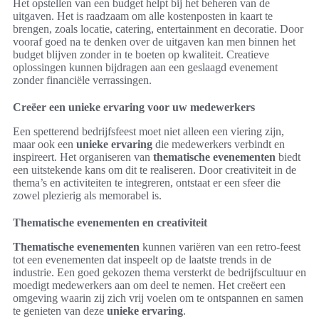
Het opstellen van een budget helpt bij het beheren van de
uitgaven. Het is raadzaam om alle kostenposten in kaart te
brengen, zoals locatie, catering, entertainment en decoratie. Door
vooraf goed na te denken over de uitgaven kan men binnen het
budget blijven zonder in te boeten op kwaliteit. Creatieve
oplossingen kunnen bijdragen aan een geslaagd evenement
zonder financiële verrassingen.
Creëer een unieke ervaring voor uw medewerkers
Een spetterend bedrijfsfeest moet niet alleen een viering zijn,
maar ook een
unieke ervaring
die medewerkers verbindt en
inspireert. Het organiseren van
thematische evenementen
biedt
een uitstekende kans om dit te realiseren. Door creativiteit in de
thema’s en activiteiten te integreren, ontstaat er een sfeer die
zowel plezierig als memorabel is.
Thematische evenementen en creativiteit
Thematische evenementen
kunnen variëren van een retro-feest
tot een evenementen dat inspeelt op de laatste trends in de
industrie. Een goed gekozen thema versterkt de bedrijfscultuur en
moedigt medewerkers aan om deel te nemen. Het creëert een
omgeving waarin zij zich vrij voelen om te ontspannen en samen
te genieten van deze
unieke ervaring
.