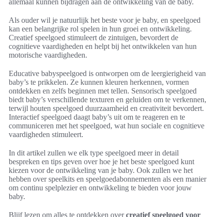
allemaal kunnen bijdragen aan de ontwikkeling van de baby.
Als ouder wil je natuurlijk het beste voor je baby, en speelgoed
kan een belangrijke rol spelen in hun groei en ontwikkeling.
Creatief speelgoed stimuleert de zintuigen, bevordert de
cognitieve vaardigheden en helpt bij het ontwikkelen van hun
motorische vaardigheden.
Educative babyspeelgoed is ontworpen om de leergierigheid van
baby’s te prikkelen. Ze kunnen kleuren herkennen, vormen
ontdekken en zelfs beginnen met tellen. Sensorisch speelgoed
biedt baby’s verschillende texturen en geluiden om te verkennen,
terwijl houten speelgoed duurzaamheid en creativiteit bevordert.
Interactief speelgoed daagt baby’s uit om te reageren en te
communiceren met het speelgoed, wat hun sociale en cognitieve
vaardigheden stimuleert.
In dit artikel zullen we elk type speelgoed meer in detail
bespreken en tips geven over hoe je het beste speelgoed kunt
kiezen voor de ontwikkeling van je baby. Ook zullen we het
hebben over speelkits en speelgoedabonnementen als een manier
om continu spelplezier en ontwikkeling te bieden voor jouw
baby.
Blijf lezen om alles te ontdekken over
creatief speelgoed voor