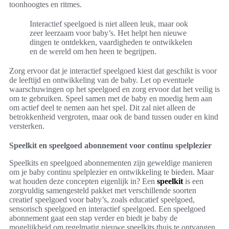
toonhoogtes en ritmes.
Interactief speelgoed is niet alleen leuk, maar ook
zeer leerzaam voor baby’s. Het helpt hen nieuwe
dingen te ontdekken, vaardigheden te ontwikkelen
en de wereld om hen heen te begrijpen.
Zorg ervoor dat je interactief speelgoed kiest dat geschikt is voor
de leeftijd en ontwikkeling van de baby. Let op eventuele
waarschuwingen op het speelgoed en zorg ervoor dat het veilig is
om te gebruiken. Speel samen met de baby en moedig hem aan
om actief deel te nemen aan het spel. Dit zal niet alleen de
betrokkenheid vergroten, maar ook de band tussen ouder en kind
versterken.
Speelkit en speelgoed abonnement voor continu spelplezier
Speelkits en speelgoed abonnementen zijn geweldige manieren
om je baby continu spelplezier en ontwikkeling te bieden. Maar
wat houden deze concepten eigenlijk in? Een
speelkit
is een
zorgvuldig samengesteld pakket met verschillende soorten
creatief speelgoed voor baby’s, zoals educatief speelgoed,
sensorisch speelgoed en interactief speelgoed. Een speelgoed
abonnement gaat een stap verder en biedt je baby de
mogelijkheid om regelmatig nieuwe speelkits thuis te ontvangen.