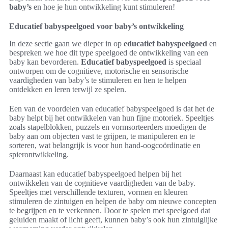
baby’s
en hoe je hun ontwikkeling kunt stimuleren!
Educatief babyspeelgoed voor baby’s ontwikkeling
In deze sectie gaan we dieper in op
educatief babyspeelgoed
en
bespreken we hoe dit type speelgoed de ontwikkeling van een
baby kan bevorderen.
Educatief babyspeelgoed
is speciaal
ontworpen om de cognitieve, motorische en sensorische
vaardigheden van baby’s te stimuleren en hen te helpen
ontdekken en leren terwijl ze spelen.
Een van de voordelen van educatief babyspeelgoed is dat het de
baby helpt bij het ontwikkelen van hun fijne motoriek. Speeltjes
zoals stapelblokken, puzzels en vormsorteerders moedigen de
baby aan om objecten vast te grijpen, te manipuleren en te
sorteren, wat belangrijk is voor hun hand-oogcoördinatie en
spierontwikkeling.
Daarnaast kan educatief babyspeelgoed helpen bij het
ontwikkelen van de cognitieve vaardigheden van de baby.
Speeltjes met verschillende texturen, vormen en kleuren
stimuleren de zintuigen en helpen de baby om nieuwe concepten
te begrijpen en te verkennen. Door te spelen met speelgoed dat
geluiden maakt of licht geeft, kunnen baby’s ook hun zintuiglijke