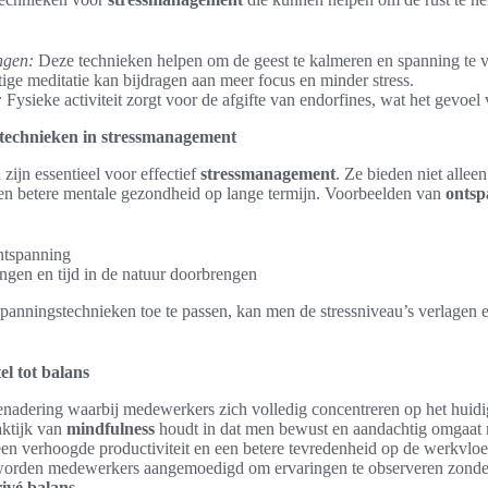
ngen:
Deze technieken helpen om de geest te kalmeren en spanning te 
ge meditatie kan bijdragen aan meer focus en minder stress.
:
Fysieke activiteit zorgt voor de afgifte van endorfines, wat het gevoel
stechnieken in stressmanagement
n
zijn essentieel voor effectief
stressmanagement
. Ze bieden niet alleen
en betere mentale gezondheid op lange termijn. Voorbeelden van
ontsp
ntspanning
ngen en tijd in de natuur doorbrengen
panningstechnieken toe te passen, kan men de stressniveau’s verlagen e
el tot balans
enadering waarbij medewerkers zich volledig concentreren op het hui
ktijk van
mindfulness
houdt in dat men bewust en aandachtig omgaat 
 een verhoogde productiviteit en een betere tevredenheid op de werkvlo
worden medewerkers aangemoedigd om ervaringen te observeren zonder 
ivé balans.