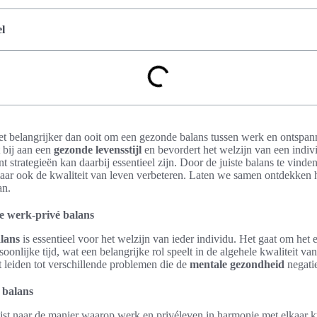
l
et belangrijker dan ooit om een gezonde balans tussen werk en ontspan
 bij aan een
gezonde levensstijl
en bevordert het welzijn van een indiv
 strategieën kan daarbij essentieel zijn. Door de juiste balans te vinde
maar ook de kwaliteit van leven verbeteren. Laten we samen ontdekken
an.
e werk-privé balans
lans
is essentieel voor het welzijn van ieder individu. Het gaat om het
oonlijke tijd, wat een belangrijke rol speelt in de algehele kwaliteit v
it leiden tot verschillende problemen die de
mentale gezondheid
negati
 balans
st naar de manier waarop werk en privéleven in harmonie met elkaar k