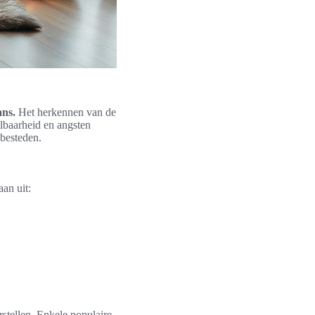
ans.
Het herkennen van de
lbaarheid en angsten
 besteden.
an uit:
stellen. Enkele populaire