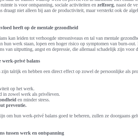
 ruimte is voor ontspanning, sociale activiteiten en
zelfzorg
, naast de v
 draagt niet alleen bij aan de productiviteit, maar versterkt ook de alge
nvloed heeft op de mentale gezondheid
lans kan leiden tot verhoogde stressniveaus en tal van mentale gezon
an hun werk staan, lopen een hoger risico op symptomen van burn-out.
ns van uitputting, angst en depressie, die allemaal schadelijk zijn voor 
e werk-privé balans
s
zijn talrijk en hebben een direct effect op zowel de persoonlijke als p
iteit op het werk.
 in zowel werk als privéleven.
zondheid
en minder stress.
ut preventie.
ijn om hun werk-privé balans goed te beheren, zullen ze doorgaans gel
ns tussen werk en ontspanning