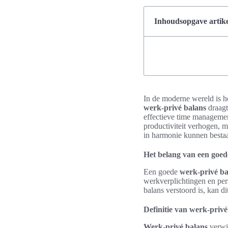
Inhoudsopgave artike
In de moderne wereld is h
werk-privé balans
draagt
effectieve time management
productiviteit verhogen, 
in harmonie kunnen besta
Het belang van een goed
Een goede
werk-privé ba
werkverplichtingen en pers
balans verstoord is, kan d
Definitie van werk-privé
Werk-privé balans
verwij