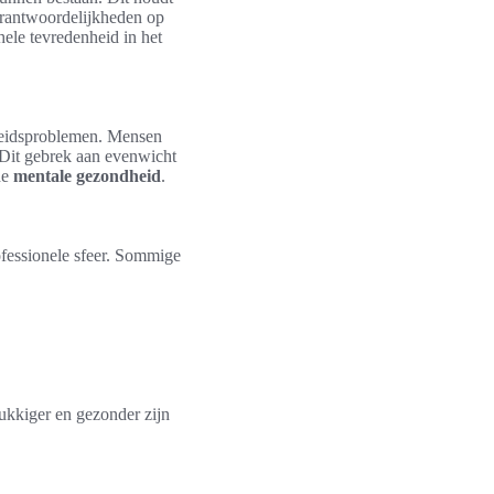
erantwoordelijkheden op
hele tevredenheid in het
dheidsproblemen. Mensen
 Dit gebrek aan evenwicht
de
mentale gezondheid
.
rofessionele sfeer. Sommige
ukkiger en gezonder zijn