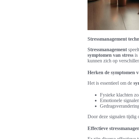
Stressmanagement techni
Stressmanagement
speelt
symptomen van stress
is
kunnen zich op verschillen
Herken de symptomen va
Het is essentieel om de
sy
Fysieke klachten zo
Emotionele signalen 
Gedragsveranderinge
Door deze signalen tijdig 
Effectieve stressmanage
Er zijn diverse effectieve