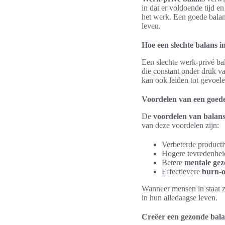
in dat er voldoende tijd en
het werk. Een goede balans
leven.
Hoe een slechte balans i
Een slechte werk-privé ba
die constant onder druk v
kan ook leiden tot gevoele
Voordelen van een goed
De
voordelen van balan
van deze voordelen zijn:
Verbeterde productiv
Hogere tevredenheid
Betere
mentale ge
Effectievere
burn-o
Wanneer mensen in staat z
in hun alledaagse leven.
Creëer een gezonde bala