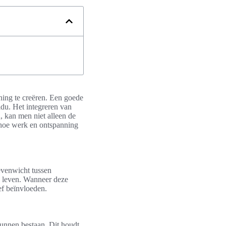
ning te creëren. Een goede
idu. Het integreren van
n, kan men niet alleen de
 hoe werk en ontspanning
 evenwicht tussen
an leven. Wanneer deze
ef beïnvloeden.
unnen bestaan. Dit houdt