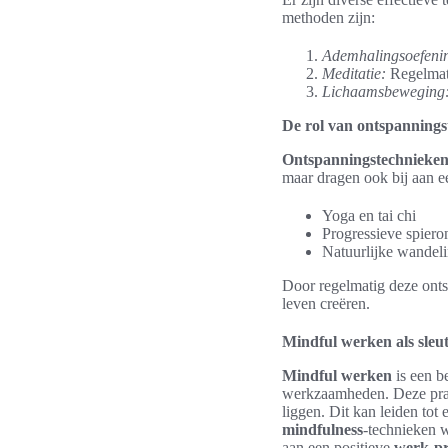
methoden zijn:
Ademhalingsoefeni
Meditatie:
Regelmati
Lichaamsbeweging
De rol van ontspanning
Ontspanningstechnieke
maar dragen ook bij aan e
Yoga en tai chi
Progressieve spiero
Natuurlijke wandeli
Door regelmatig deze onts
leven creëren.
Mindful werken als sleut
Mindful werken
is een b
werkzaamheden. Deze pra
liggen. Dit kan leiden tot
mindfulness
-technieken 
aan een positieve
werk-pr