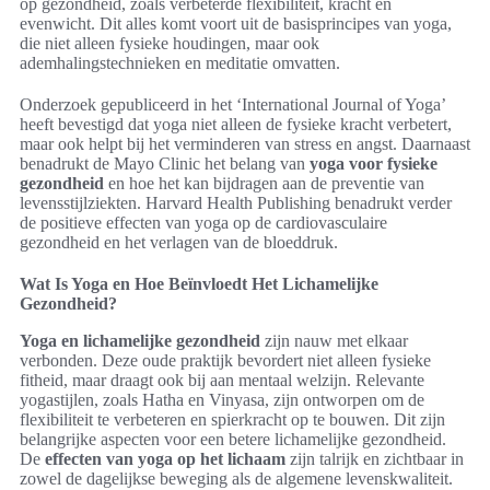
op gezondheid, zoals verbeterde flexibiliteit, kracht en
evenwicht. Dit alles komt voort uit de basisprincipes van yoga,
die niet alleen fysieke houdingen, maar ook
ademhalingstechnieken en meditatie omvatten.
Onderzoek gepubliceerd in het ‘International Journal of Yoga’
heeft bevestigd dat yoga niet alleen de fysieke kracht verbetert,
maar ook helpt bij het verminderen van stress en angst. Daarnaast
benadrukt de Mayo Clinic het belang van
yoga voor fysieke
gezondheid
en hoe het kan bijdragen aan de preventie van
levensstijlziekten. Harvard Health Publishing benadrukt verder
de positieve effecten van yoga op de cardiovasculaire
gezondheid en het verlagen van de bloeddruk.
Wat Is Yoga en Hoe Beïnvloedt Het Lichamelijke
Gezondheid?
Yoga en lichamelijke gezondheid
zijn nauw met elkaar
verbonden. Deze oude praktijk bevordert niet alleen fysieke
fitheid, maar draagt ook bij aan mentaal welzijn. Relevante
yogastijlen, zoals Hatha en Vinyasa, zijn ontworpen om de
flexibiliteit te verbeteren en spierkracht op te bouwen. Dit zijn
belangrijke aspecten voor een betere lichamelijke gezondheid.
De
effecten van yoga op het lichaam
zijn talrijk en zichtbaar in
zowel de dagelijkse beweging als de algemene levenskwaliteit.