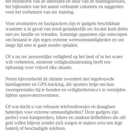
het monitoren van de intensiteit en duur van de trainingssessies,
het bijhouden van het aantal verbrande calorieën en suggesties
voor het verbeteren van uw training.
Voor avonturiers en backpackers zijn er gadgets beschikbaar
waarmee u in geval van nood gemakkelijk uw locatie kunt delen
met uw familie en vrienden. Sommige apparaten zijn ontworpen
om bestand te zijn tegen extreme weersomstandigheden en om
lange tijd mee te gaan zonder opladen.
Of u nu uw persoonlijke veiligheid op het land of in het water
wilt verbeteren, moderne veiligheidsuitrusting heeft een
oplossing voor vrijwel elke situatie.
Neem bijvoorbeeld de slimme zwembril met ingebouwde
hartslagmeter en GPS-tracking, die sporters helpt om hun
zwemprestaties bij te houden en veiligheidsrisico’s te vermijden
tijdens openwaterzwemmen.
Of wat dacht u van robuuste telefoonhoesjes en draagbare
batterijen voor extreme omstandigheden? Deze gadgets zijn
perfect voor kampeerders, hikers en outdoor-liefhebbers die off-
grid willen blijven zonder zich zorgen te maken over een lege
batterij of beschadigde telefoon.