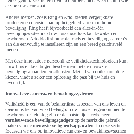
helder geluid. Met de Nest Hello deurbelcamera weet u altijd wie
er voor uw deur staat.
Andere merken, zoals Ring en Arlo, bieden vergelijkbare
producten en diensten aan op het gebied van smart home
beveiliging. Ring heeft bijvoorbeeld een alles-in-één
beveiligingssysteem dat uw huis draadloos kan bewaken en
beschermen. Arlo biedt slimme deurbels en beveiligingscamera’s
aan die eenvoudig te installeren zijn en een breed gezichtsveld
bieden.
Met deze innovatieve persoonlijke veiligheidstechnologieën kunt
u uw huis en bezittingen beschermen met de nieuwste
beveiligingsapparaten en -diensten. Met tal van opties om uit te
kiezen, vindt u zeker een oplossing die past bij uw huis en
levensstijl.
Innovatieve camera- en bewakingssystemen
Veiligheid is een van de belangrijkste aspecten van ons leven en
daarom is het van vitaal belang om uw huis en eigendommen te
beschermen. Gelukkig zijn er de laatste tijd steeds meer
vernieuwende beveiligingsgadgets
op de markt die gebruik
maken van de
nieuwste veiligheidsapparaten
. In deze sectie
focussen we ons op innovatieve camera- en bewakingssystemen,