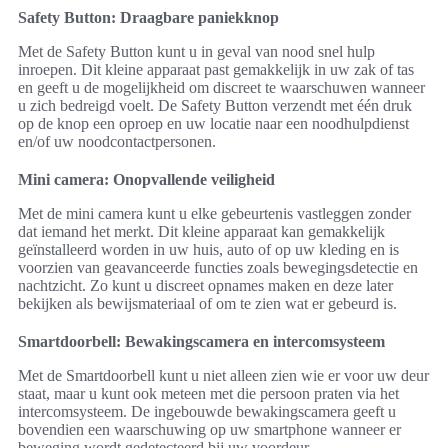
Safety Button: Draagbare paniekknop
Met de Safety Button kunt u in geval van nood snel hulp
inroepen. Dit kleine apparaat past gemakkelijk in uw zak of tas
en geeft u de mogelijkheid om discreet te waarschuwen wanneer
u zich bedreigd voelt. De Safety Button verzendt met één druk
op de knop een oproep en uw locatie naar een noodhulpdienst
en/of uw noodcontactpersonen.
Mini camera: Onopvallende veiligheid
Met de mini camera kunt u elke gebeurtenis vastleggen zonder
dat iemand het merkt. Dit kleine apparaat kan gemakkelijk
geïnstalleerd worden in uw huis, auto of op uw kleding en is
voorzien van geavanceerde functies zoals bewegingsdetectie en
nachtzicht. Zo kunt u discreet opnames maken en deze later
bekijken als bewijsmateriaal of om te zien wat er gebeurd is.
Smartdoorbell: Bewakingscamera en intercomsysteem
Met de Smartdoorbell kunt u niet alleen zien wie er voor uw deur
staat, maar u kunt ook meteen met die persoon praten via het
intercomsysteem. De ingebouwde bewakingscamera geeft u
bovendien een waarschuwing op uw smartphone wanneer er
beweging wordt gedetecteerd bij uw voordeur.