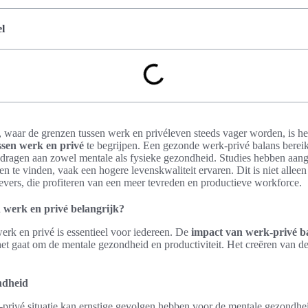
l
 waar de grenzen tussen werk en privéleven steeds vager worden, is he
ssen werk en privé
te begrijpen. Een gezonde werk-privé balans bereike
dragen aan zowel mentale als fysieke gezondheid. Studies hebben aang
n te vinden, vaak een hogere levenskwaliteit ervaren. Dit is niet alleen
ers, die profiteren van een meer tevreden en productieve workforce.
 werk en privé belangrijk?
erk en privé is essentieel voor iedereen. De
impact van werk-privé b
het gaat om de mentale gezondheid en productiviteit. Het creëren van de
ndheid
rivé situatie kan ernstige gevolgen hebben voor de mentale gezondheid