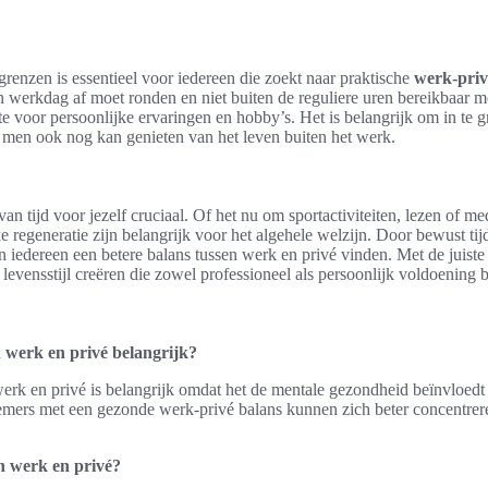
 grenzen is essentieel voor iedereen die zoekt naar praktische
werk-priv
jn werkdag af moet ronden en niet buiten de reguliere uren bereikbaar moe
te voor persoonlijke ervaringen en hobby’s. Het is belangrijk om in te 
men ook nog kan genieten van het leven buiten het werk.
n tijd voor jezelf cruciaal. Of het nu om sportactiviteiten, lezen of med
regeneratie zijn belangrijk voor het algehele welzijn. Door bewust tij
n iedereen een betere balans tussen werk en privé vinden. Met de juist
vensstijl creëren die zowel professioneel als persoonlijk voldoening b
 werk en privé belangrijk?
erk en privé is belangrijk omdat het de mentale gezondheid beïnvloedt
emers met een gezonde werk-privé balans kunnen zich beter concentrer
en werk en privé?