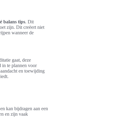
é balans tips
. Dit
t zijn. Dit creëert niet
grijpen wanneer de
itatie gaat, deze
d in te plannen voor
e aandacht en toewijding
iedt.
 en kan bijdragen aan een
en en zijn vaak