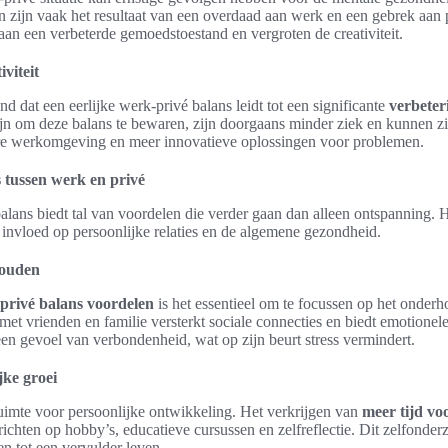
 zijn vaak het resultaat van een overdaad aan werk en een gebrek aan p
aan een verbeterde gemoedstoestand en vergroten de creativiteit.
viteit
 dat een eerlijke werk-privé balans leidt tot een significante
verbeter
ijn om deze balans te bewaren, zijn doorgaans minder ziek en kunnen zi
ntere werkomgeving en meer innovatieve oplossingen voor problemen.
 tussen werk en privé
lans biedt tal van voordelen die verder gaan dan alleen ontspanning. He
k invloed op persoonlijke relaties en de algemene gezondheid.
houden
privé balans voordelen
is het essentieel om te focussen op het onde
 met vrienden en familie versterkt sociale connecties en biedt emotionel
 een gevoel van verbondenheid, wat op zijn beurt stress vermindert.
jke groei
imte voor persoonlijke ontwikkeling. Het verkrijgen van
meer tijd vo
e richten op hobby’s, educatieve cursussen en zelfreflectie. Dit zelfonde
n tot een vervulder leven.