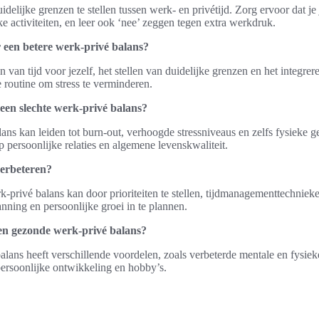
elijke grenzen te stellen tussen werk- en privétijd. Zorg ervoor dat je 
e activiteiten, en leer ook ‘nee’ zeggen tegen extra werkdruk.
r een betere werk-privé balans?
n van tijd voor jezelf, het stellen van duidelijke grenzen en het integre
e routine om stress te verminderen.
 een slechte werk-privé balans?
lans kan leiden tot burn-out, verhoogde stressniveaus en zelfs fysieke
 persoonlijke relaties en algemene levenskwaliteit.
verbeteren?
-privé balans kan door prioriteiten te stellen, tijdmanagementtechnieke
anning en persoonlijke groei in te plannen.
en gezonde werk-privé balans?
lans heeft verschillende voordelen, zoals verbeterde mentale en fysiek
 persoonlijke ontwikkeling en hobby’s.