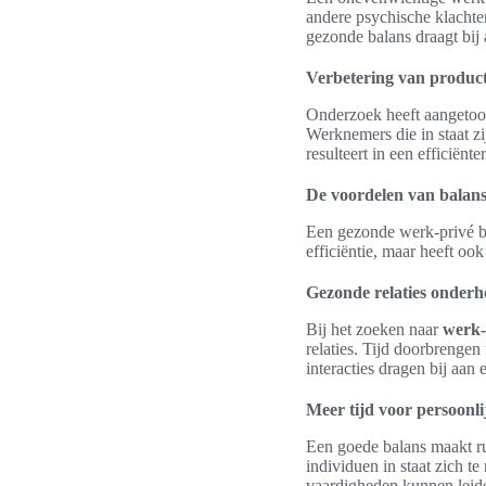
andere psychische klachten
gezonde balans draagt bij 
Verbetering van producti
Onderzoek heeft aangetoond
Werknemers die in staat z
resulteert in een efficië
De voordelen van balans
Een gezonde werk-privé ba
efficiëntie, maar heeft oo
Gezonde relaties onder
Bij het zoeken naar
werk-
relaties. Tijd doorbrengen
interacties dragen bij aan
Meer tijd voor persoonli
Een goede balans maakt ru
individuen in staat zich t
vaardigheden kunnen leide