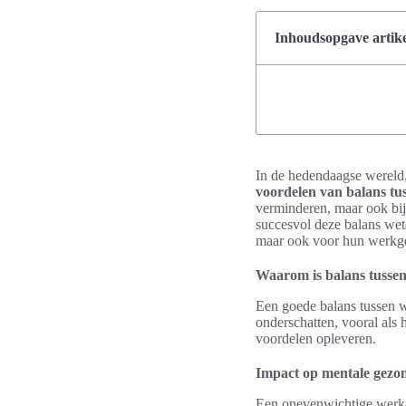
Inhoudsopgave artike
In de hedendaagse wereld,
voordelen van balans tu
verminderen, maar ook bij
succesvol deze balans wete
maar ook voor hun werkgev
Waarom is balans tussen
Een goede balans tussen w
onderschatten, vooral als 
voordelen opleveren.
Impact op mentale gezo
Een onevenwichtige werk-p