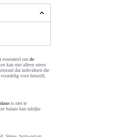
t essentieel om
de
n kan niet alleen stress
etoond dat individuen die
 voordelig voor henzelf,
alans
is niet te
ze balans kan talrijke
. Stress, burn-out en