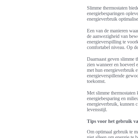
Slimme thermostaten biede
energiebesparingen oplev
energieverbruik optimalis
Een van de manieren waaro
de aanwezigheid van bewon
energieverspilling te voo
comfortabel niveau. Op de
Daarnaast geven slimme the
zien wanneer en hoeveel en
met hun energieverbruik en
energieverspillende gewo
toekomst.
Met slimme thermostaten k
energiebesparing en milie
energieverbruik, kunnen 
levensstijl.
Tips voor het gebruik v
Om optimaal gebruik te mak
niet alleen om energie te 