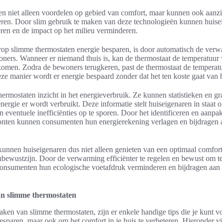
n niet alleen voordelen op gebied van comfort, maar kunnen ook aanzi
eren. Door slim gebruik te maken van deze technologieën kunnen huise
eren en de impact op het milieu verminderen.
p slimme thermostaten energie besparen, is door automatisch de verw
ers. Wanneer er niemand thuis is, kan de thermostaat de temperatuur
rkomen. Zodra de bewoners terugkeren, past de thermostaat de temperat
ze manier wordt er energie bespaard zonder dat het ten koste gaat van 
rmostaten inzicht in het energieverbruik. Ze kunnen statistieken en gr
ergie er wordt verbruikt. Deze informatie stelt huiseigenaren in staat
 eventuele inefficiënties op te sporen. Door het identificeren en aanp
onten kunnen consumenten hun energierekening verlagen en bijdragen
unnen huiseigenaren dus niet alleen genieten van een optimaal comfor
ubewustzijn. Door de verwarming efficiënter te regelen en bewust om t
consumenten hun ecologische voetafdruk verminderen en bijdragen aan
an slimme thermostaten
en van slimme thermostaten, zijn er enkele handige tips die je kunt vo
besparen, maar ook om het comfort in je huis te verbeteren. Hieronder v