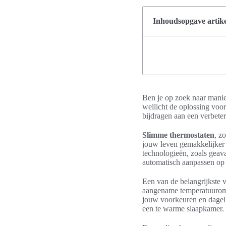
Inhoudsopgave artike
Ben je op zoek naar mani
wellicht de oplossing voo
bijdragen aan een verbete
Slimme thermostaten
, z
jouw leven gemakkelijker 
technologieën, zoals geav
automatisch aanpassen op 
Een van de belangrijkste 
aangename temperatuuromge
jouw voorkeuren en dagelij
een te warme slaapkamer.