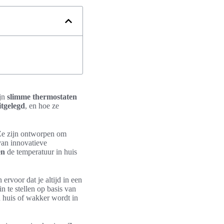
ijn
slimme thermostaten
itgelegd
, en hoe ze
 Ze zijn ontworpen om
van innovatieve
en
de temperatuur in huis
 ervoor dat je altijd in een
 te stellen op basis van
d huis of wakker wordt in