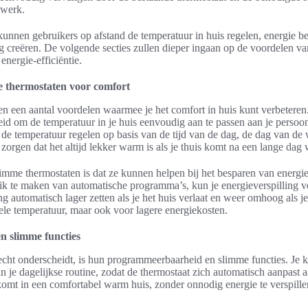
twerk.
unnen gebruikers op afstand de temperatuur in huis regelen, energie b
 creëren. De volgende secties zullen dieper ingaan op de voordelen v
energie-efficiëntie.
e thermostaten voor comfort
n een aantal voordelen waarmee je het comfort in huis kunt verbeteren.
eid om de temperatuur in je huis eenvoudig aan te passen aan je persoo
de temperatuur regelen op basis van de tijd van de dag, de dag van de w
 zorgen dat het altijd lekker warm is als je thuis komt na een lange dag
imme thermostaten is dat ze kunnen helpen bij het besparen van energie
ruik te maken van automatische programma’s, kun je energieverspilling
 automatisch lager zetten als je het huis verlaat en weer omhoog als je
ele temperatuur, maar ook voor lagere energiekosten.
 slimme functies
cht onderscheidt, is hun programmeerbaarheid en slimme functies. Je k
je dagelijkse routine, zodat de thermostaat zich automatisch aanpast aa
iskomt in een comfortabel warm huis, zonder onnodig energie te verspil