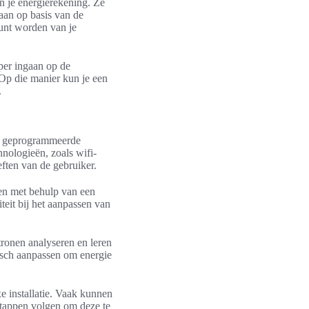
n je energierekening. Ze
aan op basis van de
unt worden van je
per ingaan op de
 Op die manier kun je een
.
an geprogrammeerde
nologieën, zoals wifi-
ften van de gebruiker.
en met behulp van een
teit bij het aanpassen van
ronen analyseren en leren
isch aanpassen om energie
e installatie. Vaak kunnen
stappen volgen om deze te