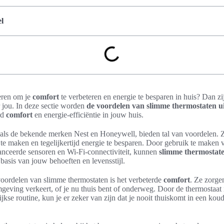
l
eren om je
comfort
te verbeteren en energie te besparen in huis? Dan z
r jou. In deze sectie worden
de voordelen van slimme thermostaten u
rd
comfort
en energie-efficiëntie in jouw huis.
oals de bekende merken Nest en Honeywell, bieden tal van voordelen.
te maken en tegelijkertijd energie te besparen. Door gebruik te maken 
anceerde sensoren en Wi-Fi-connectiviteit, kunnen
slimme thermostat
basis van jouw behoeften en levensstijl.
voordelen van slimme thermostaten is het verbeterde
comfort
. Ze zorgen
ving verkeert, of je nu thuis bent of onderweg. Door de thermostaat in
kse routine, kun je er zeker van zijn dat je nooit thuiskomt in een kou