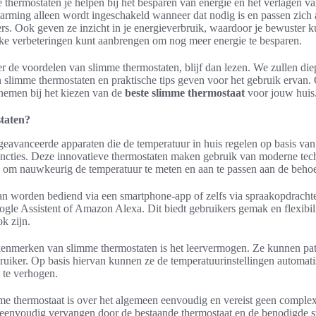
hermostaten je helpen bij het besparen van energie en het verlagen va
arming alleen wordt ingeschakeld wanneer dat nodig is en passen zich 
. Ook geven ze inzicht in je energieverbruik, waardoor je bewuster k
ke verbeteringen kunt aanbrengen om nog meer energie te besparen.
er de voordelen van slimme thermostaten, blijf dan lezen. We zullen die
n slimme thermostaten en praktische tips geven voor het gebruik ervan.
nemen bij het kiezen van de
beste slimme thermostaat
voor jouw huis
taten?
geavanceerde apparaten die de temperatuur in huis regelen op basis v
functies. Deze innovatieve thermostaten maken gebruik van moderne tech
n, om nauwkeurig de temperatuur te meten en aan te passen aan de behoe
an worden bediend via een smartphone-app of zelfs via spraakopdracht
ogle Assistent of Amazon Alexa. Dit biedt gebruikers gemak en flexibili
k zijn.
kenmerken van slimme thermostaten is het leervermogen. Ze kunnen pat
ruiker. Op basis hiervan kunnen ze de temperatuurinstellingen automat
 te verhogen.
mme thermostaat is over het algemeen eenvoudig en vereist geen complex
 eenvoudig vervangen door de bestaande thermostaat en de benodigde 