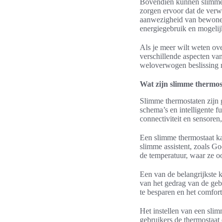
Bovendien kunnen slimme t
zorgen ervoor dat de verw
aanwezigheid van bewoners
energiegebruik en mogelij
Als je meer wilt weten ov
verschillende aspecten va
weloverwogen beslissing 
Wat zijn slimme thermos
Slimme thermostaten zijn 
schema’s en intelligente 
connectiviteit en sensore
Een slimme thermostaat k
slimme assistent, zoals Go
de temperatuur, waar ze oo
Een van de belangrijkste 
van het gedrag van de geb
te besparen en het comfort
Het instellen van een sli
gebruikers de thermostaat