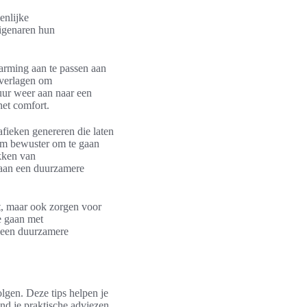
enlijke
igenaren hun
arming aan te passen aan
 verlagen om
uur weer aan naar een
het comfort.
afieken genereren die laten
 om bewuster om te gaan
akken van
 aan een duurzamere
t, maar ook zorgen voor
e gaan met
 een duurzamere
lgen. Deze tips helpen je
ind je praktische adviezen