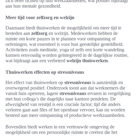
zich beter richten op hun werkzaamheden, wat positief bijdraagt
aan hun mentale gezondheid.
Meer tijd voor zelfzorg en welzijn
Daarnaast biedt thuiswerken de mogelijkheid om meer tijd te
besteden aan
zelfzorg
en welzijn. Medewerkers hebben de
ruimte om korte pauzes in te plannen voor ontspanning of
oefeningen, wat essentieel is voor hun geestelijke gesteldheid.
Activiteiten zoals meditatie, yoga of zelfs een korte wandeling
kunnen eenvoudig worden geïntegreerd in de dagelijkse routine,
wat bijdraagt aan een verbeterd
welzijn thuiswerken
.
Thuiswerken effecten op stressniveaus
Het effect van thuiswerken op
stressniveaus
is aanzienlijk en
overwegend positief. Onderzoek toont aan dat werknemers die
vanuit huis opereren, lagere
stressniveaus
ervaren in vergelijking
met hun collega’s die dagelijks naar kantoor pendelen. De
afwezigheid van reistijd is een cruciale factor; tijd die anders
verloren gaat aan files of het openbaar vervoer, kan nu worden
besteed aan meer ontspanning of productieve werkzaamheden.
Bovendien biedt werken in een vertrouwde omgeving de
mogelijkheid om een persoonlijke ruimte te creëren die het