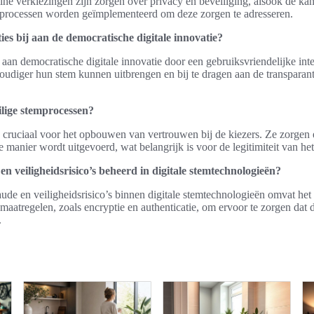
ine verkiezingen zijn zorgen over privacy en beveiliging, alsook de kan
emprocessen worden geïmplementeerd om deze zorgen te adresseren.
es bij aan de democratische digitale innovatie?
 aan democratische digitale innovatie door een gebruiksvriendelijke int
oudiger hun stem kunnen uitbrengen en bij te dragen aan de transparant
ilige stemprocessen?
n cruciaal voor het opbouwen van vertrouwen bij de kiezers. Ze zorgen
te manier wordt uitgevoerd, wat belangrijk is voor de legitimiteit van h
 veiligheidsrisico’s beheerd in digitale stemtechnologieën?
ude en veiligheidsrisico’s binnen digitale stemtechnologieën omvat het
maatregelen, zoals encryptie en authenticatie, om ervoor te zorgen dat
.