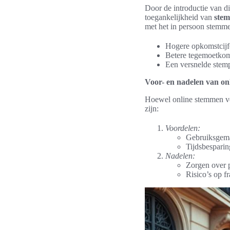
Door de introductie van d
toegankelijkheid van
stem
met het in persoon stemmen
Hogere opkomstcijfe
Betere tegemoetkom
Een versnelde stem
Voor- en nadelen van o
Hoewel online stemmen vee
zijn:
Voordelen:
Gebruiksgema
Tijdsbesparin
Nadelen:
Zorgen over p
Risico’s op f