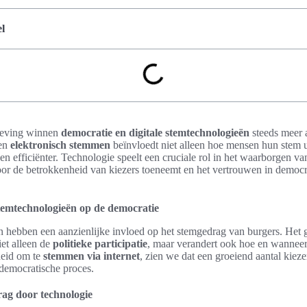
l
leving winnen
democratie en digitale stemtechnologieën
steeds meer 
en
elektronisch stemmen
beïnvloedt niet alleen hoe mensen hun stem 
en efficiënter. Technologie speelt een cruciale rol in het waarborgen van
or de betrokkenheid van kiezers toeneemt en het vertrouwen in democra
stemtechnologieën op de democratie
n hebben een aanzienlijke invloed op het stemgedrag van burgers. Het 
iet alleen de
politieke participatie
, maar verandert ook hoe en wanne
heid om te
stemmen via internet
, zien we dat een groeiend aantal kiez
democratische proces.
ag door technologie