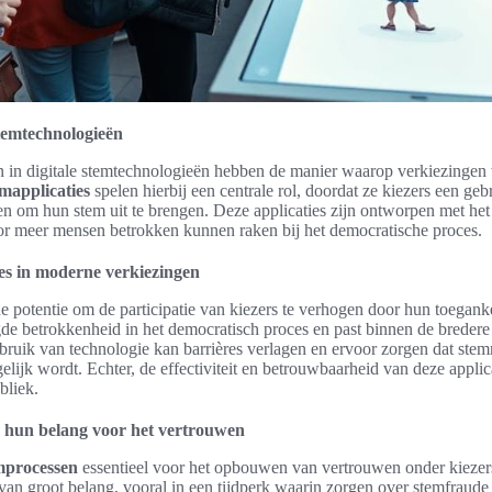
stemtechnologieën
n in digitale stemtechnologieën hebben de manier waarop verkiezinge
mapplicaties
spelen hierbij een centrale rol, doordat ze kiezers een geb
en om hun stem uit te brengen. Deze applicaties zijn ontworpen met h
door meer mensen betrokken kunnen raken bij het democratische proces.
ies in moderne verkiezingen
 potentie om de participatie van kiezers te verhogen door hun toegank
gde betrokkenheid in het democratisch proces en past binnen de breder
ebruik van technologie kan barrières verlagen en ervoor zorgen dat ste
elijk wordt. Echter, de effectiviteit en betrouwbaarheid van deze applica
bliek.
n hun belang voor het vertrouwen
emprocessen
essentieel voor het opbouwen van vertrouwen onder kiezer
 van groot belang, vooral in een tijdperk waarin zorgen over stemfraude