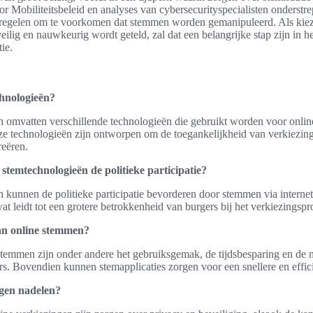
or Mobiliteitsbeleid en analyses van cybersecurityspecialisten onderstr
tregelen om te voorkomen dat stemmen worden gemanipuleerd. Als kie
ilig en nauwkeurig wordt geteld, zal dat een belangrijke stap zijn in he
ie.
chnologieën?
n omvatten verschillende technologieën die gebruikt worden voor onlin
e technologieën zijn ontworpen om de toegankelijkheid van verkiezing
reëren.
 stemtechnologieën de politieke participatie?
n kunnen de politieke participatie bevorderen door stemmen via interne
at leidt tot een grotere betrokkenheid van burgers bij het verkiezingspr
an online stemmen?
temmen zijn onder andere het gebruiksgemak, de tijdsbesparing en de 
rs. Bovendien kunnen stemapplicaties zorgen voor een snellere en effic
ngen nadelen?