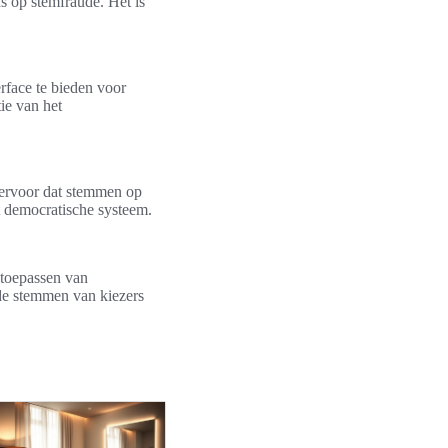
s op stemfraude. Het is
erface te bieden voor
ie van het
 ervoor dat stemmen op
et democratische systeem.
 toepassen van
 de stemmen van kiezers