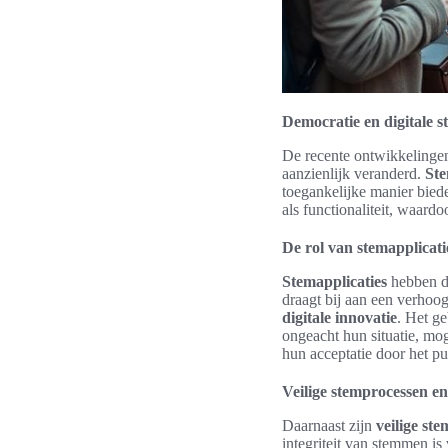
Democratie en digitale 
De recente ontwikkelinge
aanzienlijk veranderd.
Ste
toegankelijke manier bied
als functionaliteit, waar
De rol van stemapplicat
Stemapplicaties
hebben de
draagt bij aan een verhoo
digitale innovatie
. Het g
ongeacht hun situatie, mog
hun acceptatie door het pu
Veilige stemprocessen e
Daarnaast zijn
veilige st
integriteit van stemmen is