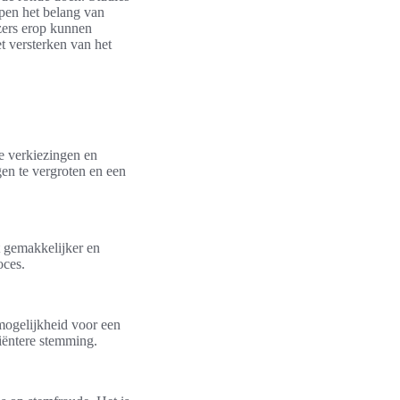
epen het belang van
zers erop kunnen
t versterken van het
e verkiezingen en
en te vergroten en een
t gemakkelijker en
oces.
mogelijkheid voor een
iëntere stemming.