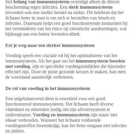
Het
belang van immuunsysteem
overstijgt alleen de directe
bescherming tegen infecties. Een
sterk immuunsysteem
bevordert ook een sneller herstel na ziekte. Dit betekent dat het
lichaam beter in staat is om zich te herstellen van letsels en
infecties. Daarnaast helpt een goed functionerende immuniteit bij
het verminderen van het risico op chronische aandoeningen, wat
bijdraagt aan een betere levenskwaliteit.
Eet je weg naar een sterker immuunsysteem
Voeding speelt een cruciale rol bij het optimaliseren van het
immuunsysteem. Als het gaat om het
immuunsysteem boosten
met voeding
, zijn er specifieke voedingsmiddelen die bijzonder
effectief zijn. Door de juiste gezonde keuzes te maken, kan men
de weerstand aanzienlijk verbeteren.
De rol van voeding in het immuunsysteem
Een uitgebalanceerd dieet is essentieel voor een goed
functionerend immuunsysteem. Het lichaam heeft diverse
vitaminen en mineralen nodig om zijn afweersysteem te
ondersteunen.
Voeding en immuunsysteem
zijn nauw met
elkaar verbonden. Wanneer het lichaam voldoende
voedingsstoffen binnenkrijgt, kan het beter omgaan met infecties
en ziektes.