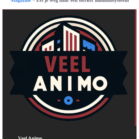
Magazine
>
Eet je weg naar een sterker immuunsysteem
Veel Animo