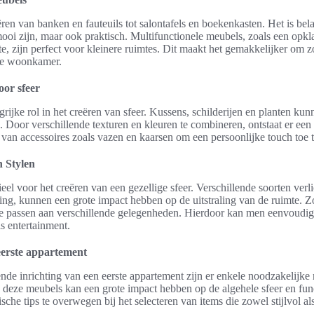
n van banken en fauteuils tot salontafels en boekenkasten. Het is bel
 mooi zijn, maar ook praktisch. Multifunctionele meubels, zoals een opkla
e, zijn perfect voor kleinere ruimtes. Dit maakt het gemakkelijker om 
n je woonkamer.
oor sfeer
grijke rol in het creëren van sfeer. Kussens, schilderijen en planten kun
Door verschillende texturen en kleuren te combineren, ontstaat er een
van accessoires zoals vazen en kaarsen om een persoonlijke touch toe 
n Stylen
tieel voor het creëren van een gezellige sfeer. Verschillende soorten verl
ting, kunnen een grote impact hebben op de uitstraling van de ruimte.
 te passen aan verschillende gelegenheden. Hierdoor kan men eenvoudig 
s entertainment.
 eerste appartement
nde inrichting van een eerste appartement zijn er enkele noodzakelijke
deze meubels kan een grote impact hebben op de algehele sfeer en funct
sche tips te overwegen bij het selecteren van items die zowel stijlvol als