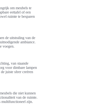
angrijk om meubels te
pbare eettafel of een
zowel ruimte te besparen
nen de uitstraling van de
 uitnodigende ambiance.
te voegen.
ichting, van staande
 Zorg voor dimbare lampen
de juiste sfeer creëren
 meubels die niet kunnen
ionaliteit van de ruimte.
 multifunctioneel zijn.