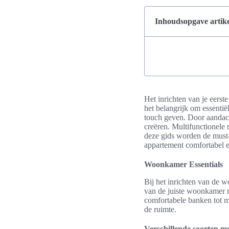
Inhoudsopgave artike
Het inrichten van je eers
het belangrijk om essentië
touch geven. Door aandach
creëren. Multifunctionele 
deze gids worden de must
appartement comfortabel en
Woonkamer Essentials
Bij het inrichten van de w
van de juiste woonkamer me
comfortabele banken tot mu
de ruimte.
Verschillende soorten m