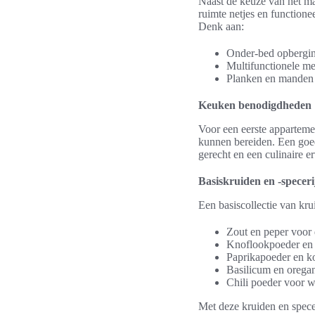
Naast de keuze van het ma
ruimte netjes en function
Denk aan:
Onder-bed opbergin
Multifunctionele me
Planken en manden v
Keuken benodigdheden
Voor een eerste apparteme
kunnen bereiden. Een goed
gerecht en een culinaire e
Basiskruiden en -speceri
Een basiscollectie van kru
Zout en peper voor 
Knoflookpoeder en 
Paprikapoeder en k
Basilicum en oregan
Chili poeder voor wa
Met deze kruiden en spece