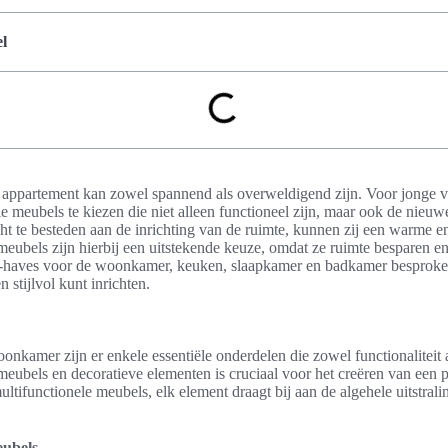
l
te appartement kan zowel spannend als overweldigend zijn. Voor jonge v
le meubels te kiezen die niet alleen functioneel zijn, maar ook de nieu
t te besteden aan de inrichting van de ruimte, kunnen zij een warme 
meubels zijn hierbij een uitstekende keuze, omdat ze ruimte besparen en
-haves voor de woonkamer, keuken, slaapkamer en badkamer besproken,
 stijlvol kunt inrichten.
oonkamer zijn er enkele essentiële onderdelen die zowel functionaliteit a
ubels en decoratieve elementen is cruciaal voor het creëren van een pr
ltifunctionele meubels, elk element draagt bij aan de algehele uitstral
eubels