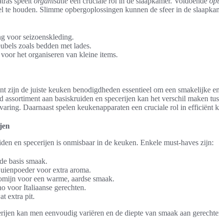
tras speelt
organisatie
een cruciale rol in de slaapkamer. Voldoende
op
eel te houden. Slimme opbergoplossingen kunnen de sfeer in de slaapkam
g voor seizoenskleding.
ubels zoals bedden met lades.
oor het organiseren van kleine items.
nt zijn de juiste keuken benodigdheden essentieel om een smakelijke en
 assortiment aan basiskruiden en specerijen kan het verschil maken tu
rvaring. Daarnaast spelen keukenapparaten een cruciale rol in efficiënt 
jen
iden en specerijen is onmisbaar in de keuken. Enkele must-haves zijn:
de basis smaak.
uienpoeder voor extra aroma.
omijn voor een warme, aardse smaak.
o voor Italiaanse gerechten.
t extra pit.
rijen kan men eenvoudig variëren en de diepte van smaak aan gerecht