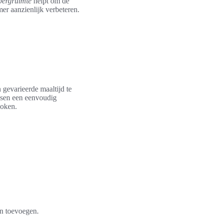
bergruimte
helpt om de
er aanzienlijk verbeteren.
 gevarieerde maaltijd te
ssen een eenvoudig
koken.
en toevoegen.