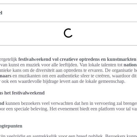
l
ergetelijk
festivalweekend vol creatieve optredens en kunstmarkten
van kunst en muziek voor alle leeftijden. Van lokale talenten tot
nation
unieke kans om de diversiteit aan optredens te ervaren. De organisatie
enaars
en muzikanten om een authentieke sfeer te creëren, waardoor dit
 ook een waardevolle bijdrage levert aan de lokale gemeenschap.
ns het festivalweekend
nd
kunnen bezoekers veel verwachten dat hen in vervoering zal brenge
or een speciale beleving. Het evenement biedt een platform voor tal van
oogtepunten
ijn veelzijdig en aantrekkelijk voor een breed publiek. Bezoekers kun