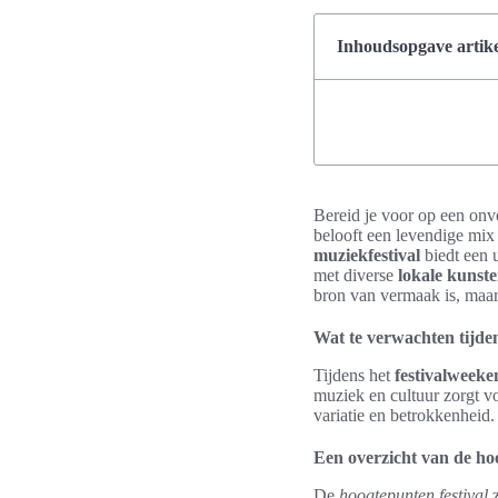
Inhoudsopgave artike
Bereid je voor op een onv
belooft een levendige mix 
muziekfestival
biedt een 
met diverse
lokale kunst
bron van vermaak is, maar
Wat te verwachten tijde
Tijdens het
festivalweeke
muziek en cultuur zorgt vo
variatie en betrokkenheid.
Een overzicht van de h
De
hoogtepunten festival
z