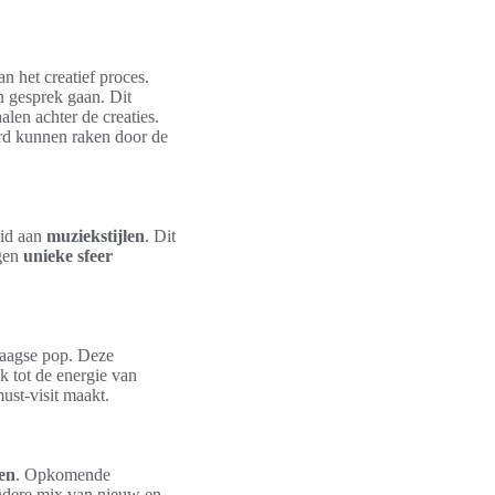
n het creatief proces.
n gesprek gaan. Dit
alen achter de creaties.
erd kunnen raken door de
eid aan
muziekstijlen
. Dit
igen
unieke sfeer
ndaagse pop. Deze
k tot de energie van
ust-visit maakt.
ten
. Opkomende
ondere mix van nieuw en