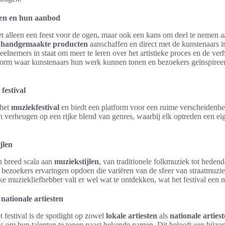
ten en hun aanbod
et alleen een feest voor de ogen, maar ook een kans om deel te nemen aa
e
handgemaakte producten
aanschaffen en direct met de kunstenaars i
deelnemers in staat om meer te leren over het artistieke proces en de verh
atform waar kunstenaars hun werk kunnen tonen en bezoekers geïnspire
festival
 het
muziekfestival
en biedt een platform voor een ruime verscheidenh
h verheugen op een rijke blend van genres, waarbij elk optreden een e
jlen
en breed scala aan
muziekstijlen
, van traditionele folkmuziek tot hede
at bezoekers ervaringen opdoen die variëren van de sfeer van straatmuzie
ke muziekliefhebber valt er wel wat te ontdekken, wat het festival een m
nationale artiesten
 festival is de spotlight op zowel
lokale artiesten
als
nationale arties
s om hun talenten te tonen naast bekende namen. Dit belooft een bijz