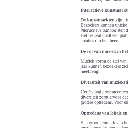
Interactieve kunstmark
De
kunstmarkten
zijn ni
Bezoekers kunnen uniek
interactieve aanbod
stelt 
Het festival biedt een pl
creaties om hen heen.
De rol van muziek in het 
Muziek vormt de ziel van
jaar kunnen bezoekers zic
meebrengt.
Diversiteit van muzieksti
Het festival presenteert e
diversiteit zorgt ervoor d
grotere optredens. Voor el
Optredens van lokale en 
Een groot kenmerk van het
muzikanten krijgen de kan