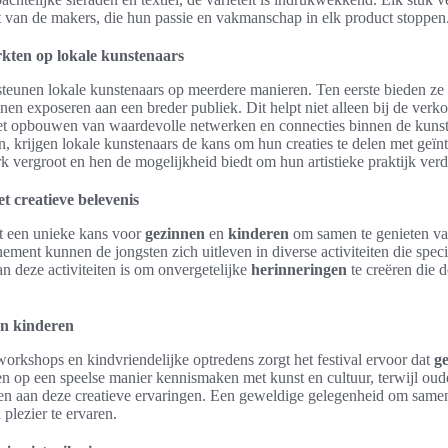
it van de makers, die hun passie en vakmanschap in elk product stoppen
kten op lokale kunstenaars
eunen lokale kunstenaars op meerdere manieren. Ten eerste bieden ze
en exposeren aan een breder publiek. Dit helpt niet alleen bij de ve
het opbouwen van waardevolle netwerken en connecties binnen de kun
, krijgen lokale kunstenaars de kans om hun creaties te delen met geïn
 vergroot en hen de mogelijkheid biedt om hun artistieke praktijk verd
t creatieve belevenis
t een unieke kans voor
gezinnen
en
kinderen
om samen te genieten v
nement kunnen de jongsten zich uitleven in diverse activiteiten die spec
n deze activiteiten is om onvergetelijke
herinneringen
te creëren die 
en kinderen
orkshops en kindvriendelijke optredens zorgt het festival ervoor dat
g
 op een speelse manier kennismaken met kunst en cultuur, terwijl ou
n aan deze creatieve ervaringen. Een geweldige gelegenheid om same
 plezier te ervaren.