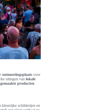
ge
ontmoetingsplaats
voor
ieke uitingen van
lokale
gemaakte producten
n kleurrijke schilderijen en
rtelt een eigen verhaal en