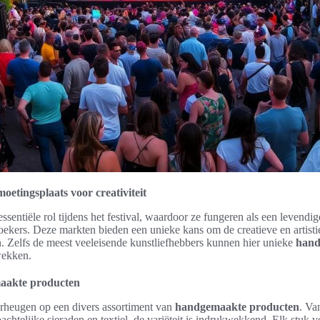
etingsplaats voor creativiteit
sentiële rol tijdens het festival, waardoor ze fungeren als een levendi
oekers. Deze markten bieden een unieke kans om de creatieve en artist
. Zelfs de meest veeleisende kunstliefhebbers kunnen hier unieke
hand
wekken.
aakte producten
rheugen op een divers assortiment van
handgemaakte producten
. Va
telijke sieraden en textiel, de variëteit is indrukwekkend. Elk stuk ve