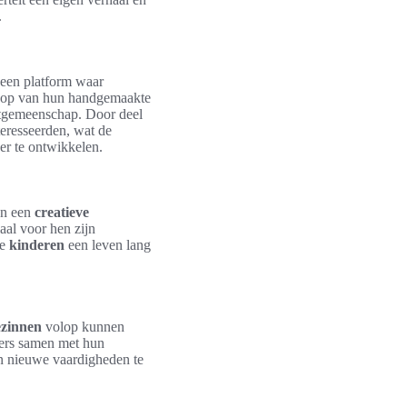
.
 een platform waar
rkoop van hun handgemaakte
stgemeenschap. Door deel
teresseerden, wat de
er te ontwikkelen.
an een
creatieve
iaal voor hen zijn
de
kinderen
een leven lang
ezinnen
volop kunnen
ders samen met hun
n nieuwe vaardigheden te