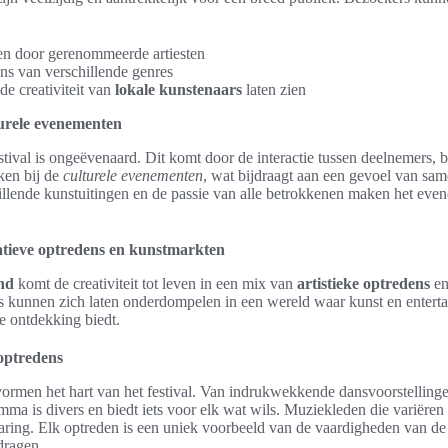
en door gerenommeerde artiesten
ns van verschillende genres
de creativiteit van
lokale kunstenaars
laten zien
turele evenementen
stival is ongeëvenaard. Dit komt door de interactie tussen deelnemers, b
ken bij de
culturele evenementen
, wat bijdraagt aan een gevoel van same
llende kunstuitingen en de passie van alle betrokkenen maken het even
atieve optredens en kunstmarkten
nd
komt de creativiteit tot leven in een mix van
artistieke optredens
en
s kunnen zich laten onderdompelen in een wereld waar kunst en enter
e ontdekking biedt.
 optredens
ormen het hart van het festival. Van indrukwekkende dansvoorstellinge
mma is divers en biedt iets voor elk wat wils. Muziekleden die variëren 
ring. Elk optreden is een uniek voorbeeld van de vaardigheden van de a
dragen.