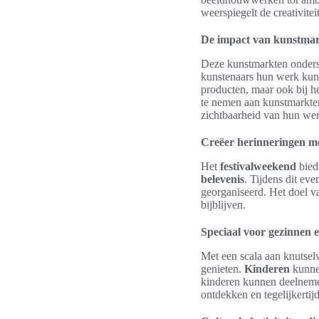
weerspiegelt de creativite
De impact van kunstmar
Deze kunstmarkten onderst
kunstenaars hun werk kunn
producten, maar ook bij 
te nemen aan kunstmarkten
zichtbaarheid van hun werk
Creëer herinneringen me
Het
festivalweekend
bied
belevenis
. Tijdens dit eve
georganiseerd. Het doel va
bijblijven.
Speciaal voor gezinnen 
Met een scala aan knutselw
genieten.
Kinderen
kunnen
kinderen kunnen deelneme
ontdekken en tegelijkertijd