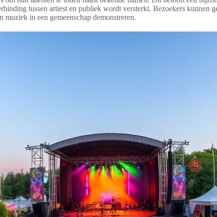
binding tussen artiest en publiek wordt versterkt. Bezoekers kunnen g
van muziek in een gemeenschap demonstreren.