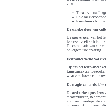
van:
Theatervoorstelling
Live muziekoptrede
Kunstmarkten
die 
De unieke sfeer van cul
De
unieke sfeer
van het fe
Iedereen voelt zich betrok
De combinatie van verschi
onvergetelijke ervaring.
Festivalweekend vol cre
Tijdens het
festivalweeke
kunstmarkten
. Bezoeker
waar elke hoek een nieuw
De magie van artistieke
De
artistieke optredens
v
theaterstukken, het progra
voor een meeslepende erva
waarmee zij hun kunst uit