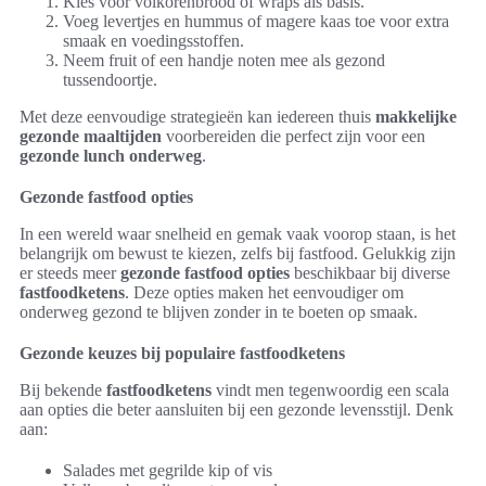
Kies voor volkorenbrood of wraps als basis.
Voeg levertjes en hummus of magere kaas toe voor extra
smaak en voedingsstoffen.
Neem fruit of een handje noten mee als gezond
tussendoortje.
Met deze eenvoudige strategieën kan iedereen thuis
makkelijke
gezonde maaltijden
voorbereiden die perfect zijn voor een
gezonde lunch onderweg
.
Gezonde fastfood opties
In een wereld waar snelheid en gemak vaak voorop staan, is het
belangrijk om bewust te kiezen, zelfs bij fastfood. Gelukkig zijn
er steeds meer
gezonde fastfood opties
beschikbaar bij diverse
fastfoodketens
. Deze opties maken het eenvoudiger om
onderweg gezond te blijven zonder in te boeten op smaak.
Gezonde keuzes bij populaire fastfoodketens
Bij bekende
fastfoodketens
vindt men tegenwoordig een scala
aan opties die beter aansluiten bij een gezonde levensstijl. Denk
aan:
Salades met gegrilde kip of vis