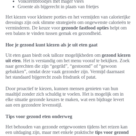
Volkorenbroodjes met mager vlees
Groente als bijgerecht in plaats van frietjes
Het kiezen voor kleinere porties en het vermijden van calorierijke
dressings zijn ook slimme strategieën om ongewenste calorieën te
verminderen. De keuze voor
gezonde fastfood opties
helpt om
een balans te vinden tussen gemak en gezondheid.
Hoe je gezond kunt kiezen als je uit eten gaat
Uit eten gaan biedt ook talloze mogelijkheden om
gezond kiezen
uit eten
. Het is verstandig om het menu vooraf te bekijken. Zoek
naar gerechten die zijn “gegrild”, “gestoomd” of “gewoon
gebakken”, omdat deze vaak gezonder zijn. Vermijd daarnaast
het standaard bijgerecht zoals frisdrank of patat.
Door proactief te kiezen, kunnen mensen genieten van hun
maaltijd zonder zich schuldig te voelen. Het is mogelijk om in
elke situatie gezonde keuzes te maken, wat een bijdrage levert
aan een gezondere levensstijl.
Tips voor gezond eten onderweg
Het behouden van gezonde eetgewoonten tijdens het reizen kan
een uitdaging zijn, maar met enkele praktische
tips voor gezond