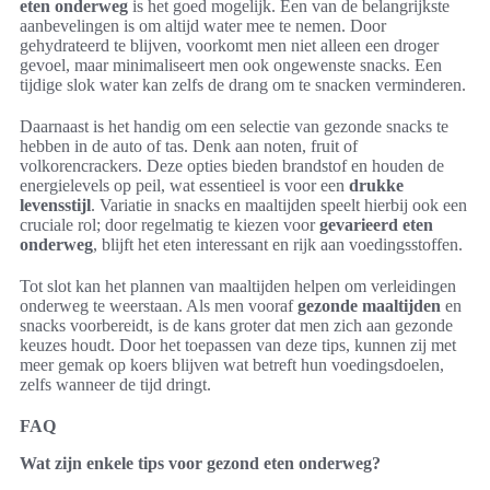
eten onderweg
is het goed mogelijk. Een van de belangrijkste
aanbevelingen is om altijd water mee te nemen. Door
gehydrateerd te blijven, voorkomt men niet alleen een droger
gevoel, maar minimaliseert men ook ongewenste snacks. Een
tijdige slok water kan zelfs de drang om te snacken verminderen.
Daarnaast is het handig om een selectie van gezonde snacks te
hebben in de auto of tas. Denk aan noten, fruit of
volkorencrackers. Deze opties bieden brandstof en houden de
energielevels op peil, wat essentieel is voor een
drukke
levensstijl
. Variatie in snacks en maaltijden speelt hierbij ook een
cruciale rol; door regelmatig te kiezen voor
gevarieerd eten
onderweg
, blijft het eten interessant en rijk aan voedingsstoffen.
Tot slot kan het plannen van maaltijden helpen om verleidingen
onderweg te weerstaan. Als men vooraf
gezonde maaltijden
en
snacks voorbereidt, is de kans groter dat men zich aan gezonde
keuzes houdt. Door het toepassen van deze tips, kunnen zij met
meer gemak op koers blijven wat betreft hun voedingsdoelen,
zelfs wanneer de tijd dringt.
FAQ
Wat zijn enkele tips voor gezond eten onderweg?