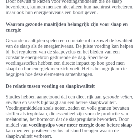
Door bewust te kiezen voor voedingsmiddelen die de slaap
bevorderen, kunnen mensen niet alleen hun nachtrust verbeteren,
maar ook hun energieniveaus een boost geven.
Waarom gezonde maaltijden belangrijk zijn voor slaap en
energie
Gezonde maaltijden spelen een cruciale rol in zowel de kwaliteit
van de slaap als de energieniveaus. De juiste voeding kan helpen
bij het reguleren van de slaapcyclus en het bieden van een
constante energiebron gedurende de dag. Specifieke
voedingsstoffen hebben een directe impact op hoe goed men
slaapt en hoe energiek men zich voelt. Het is belangrijk om te
begrijpen hoe deze elementen samenhangen.
De relatie tussen voeding en slaapkwaliteit
Studies hebben aangetoond dat een dieet rijk aan
gezonde vetten
,
eiwitten
en
vezels
bijdraagt aan een betere slaapkwaliteit.
Voedingsmiddelen zoals noten, zaden en volle granen bevatten
stoffen als tryptofaan, die essentieel zijn voor de productie van
melatonine, het hormoon dat de slaapregulatie bevordert. Door
middel van
voedingstips voor meer energie door betere slaap
kan men een positieve cyclus tot stand brengen waarin de
slaapkwaliteit verbetert.