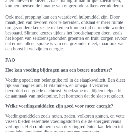
alternatieven te kiezen, zoals honing of natuurlijke zoetstoffen,
kunnen mensen de inname van ongezonde suikers verminderen.
Ook meal prepping kan een waardevol hulpmiddel zijn. Door
maaltijden van tevoren voor te bereiden, ontstaat er meer ruimte
om gezondere keuzes te maken en kunnen tijd en moeite worden
bespaard. Slimme keuzes tijdens het boodschappen doen, zoals
het kopen van seizoensgebonden groenten en fruit, zorgen ervoor
dat er niet alleen sprake is van een gezonder dieet, maar ook van
een boost in welzijn en energie.
FAQ
Hoe kan voeding bijdragen aan een betere nachtrust?
Voeding speelt een belangrijke rol in de slaapkwaliteit. Een dieet
rijk aan magnesium, B-vitaminen, en omega-3 vetzuren
bevordert een goede nachtrust. Voedzame maaltijden helpen bij
de aanmaak van melatonine, het hormoon dat de slaap reguleert.
Welke voedingsmiddelen zijn goed voor meer energie?
Voedingsmiddelen zoals noten, zaden, volkoren granen, en vette
vissen bieden essentiële voedingsstoffen die de energieniveaus
verhogen. Het combineren van deze ingrediënten kan leiden tot
energieke gerechten die zorgen voor een constante