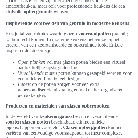
snacks. Deze potten zijn niet alleen geschikt voor de
amateurkeuken, maar ook voor professionele keukens die een
stijlvolle opbergruimte
wensen.
Inspirerende voorbeelden van gebruik in moderne keukens
Er zijn tal van ruimtes waarin
glazen voorraadpotten
prachtig
tot hun recht komen. In moderne keukens helpen ze bij het
creëren van een georganiseerde en opgeruimde look. Enkele
inspirerende ideeën zijn:
Open planken
vol met glazen potten bieden een visueel
aantrekkelijke opslagoplossing.
Verschillende maten
potten kunnen gestapeld worden voor
een uniek en functioneel design.
Labels
op de potten zorgen voor een extra
gepersonaliseerde uitstraling en maken het organiseren
gemakkelijker.
Producten en materialen van glazen opbergpotten
In de wereld van
keukenorganisatie
zijn er verschillende
soorten glazen potten
beschikbaar, elk met unieke
eigenschappen en voordelen.
Glazen opbergpotten
kunnen
variëren van eenvoudige voorraadpotten tot meer complexe,