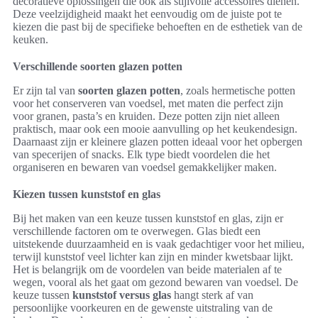
decoratieve oplossingen die ook als stijlvolle accessoires dienen.
Deze veelzijdigheid maakt het eenvoudig om de juiste pot te
kiezen die past bij de specifieke behoeften en de esthetiek van de
keuken.
Verschillende soorten glazen potten
Er zijn tal van
soorten glazen potten
, zoals hermetische potten
voor het conserveren van voedsel, met maten die perfect zijn
voor granen, pasta’s en kruiden. Deze potten zijn niet alleen
praktisch, maar ook een mooie aanvulling op het keukendesign.
Daarnaast zijn er kleinere glazen potten ideaal voor het opbergen
van specerijen of snacks. Elk type biedt voordelen die het
organiseren en bewaren van voedsel gemakkelijker maken.
Kiezen tussen kunststof en glas
Bij het maken van een keuze tussen kunststof en glas, zijn er
verschillende factoren om te overwegen. Glas biedt een
uitstekende duurzaamheid en is vaak gedachtiger voor het milieu,
terwijl kunststof veel lichter kan zijn en minder kwetsbaar lijkt.
Het is belangrijk om de voordelen van beide materialen af te
wegen, vooral als het gaat om gezond bewaren van voedsel. De
keuze tussen
kunststof versus glas
hangt sterk af van
persoonlijke voorkeuren en de gewenste uitstraling van de