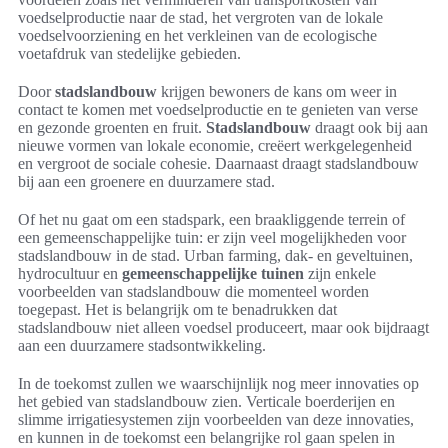
voedselproductie naar de stad, het vergroten van de lokale
voedselvoorziening en het verkleinen van de ecologische
voetafdruk van stedelijke gebieden.
Door
stadslandbouw
krijgen bewoners de kans om weer in
contact te komen met voedselproductie en te genieten van verse
en gezonde groenten en fruit.
Stadslandbouw
draagt ook bij aan
nieuwe vormen van lokale economie, creëert werkgelegenheid
en vergroot de sociale cohesie. Daarnaast draagt stadslandbouw
bij aan een groenere en duurzamere stad.
Of het nu gaat om een stadspark, een braakliggende terrein of
een gemeenschappelijke tuin: er zijn veel mogelijkheden voor
stadslandbouw in de stad. Urban farming, dak- en geveltuinen,
hydrocultuur en
gemeenschappelijke tuinen
zijn enkele
voorbeelden van stadslandbouw die momenteel worden
toegepast. Het is belangrijk om te benadrukken dat
stadslandbouw niet alleen voedsel produceert, maar ook bijdraagt
aan een duurzamere stadsontwikkeling.
In de toekomst zullen we waarschijnlijk nog meer innovaties op
het gebied van stadslandbouw zien. Verticale boerderijen en
slimme irrigatiesystemen zijn voorbeelden van deze innovaties,
en kunnen in de toekomst een belangrijke rol gaan spelen in