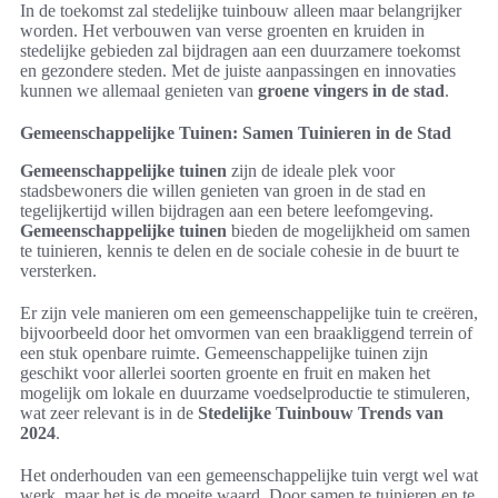
In de toekomst zal stedelijke tuinbouw alleen maar belangrijker
worden. Het verbouwen van verse groenten en kruiden in
stedelijke gebieden zal bijdragen aan een duurzamere toekomst
en gezondere steden. Met de juiste aanpassingen en innovaties
kunnen we allemaal genieten van
groene vingers in de stad
.
Gemeenschappelijke Tuinen: Samen Tuinieren in de Stad
Gemeenschappelijke tuinen
zijn de ideale plek voor
stadsbewoners die willen genieten van groen in de stad en
tegelijkertijd willen bijdragen aan een betere leefomgeving.
Gemeenschappelijke tuinen
bieden de mogelijkheid om samen
te tuinieren, kennis te delen en de sociale cohesie in de buurt te
versterken.
Er zijn vele manieren om een gemeenschappelijke tuin te creëren,
bijvoorbeeld door het omvormen van een braakliggend terrein of
een stuk openbare ruimte. Gemeenschappelijke tuinen zijn
geschikt voor allerlei soorten groente en fruit en maken het
mogelijk om lokale en duurzame voedselproductie te stimuleren,
wat zeer relevant is in de
Stedelijke Tuinbouw Trends van
2024
.
Het onderhouden van een gemeenschappelijke tuin vergt wel wat
werk, maar het is de moeite waard. Door samen te tuinieren en te