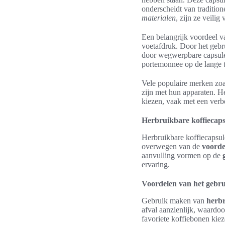
onderscheidt van tradition
materialen
, zijn ze veilig
Een belangrijk voordeel 
voetafdruk. Door het geb
door wegwerpbare capsules
portemonnee op de lange t
Vele populaire merken zoa
zijn met hun apparaten. He
kiezen, vaak met een verb
Herbruikbare koffiecapsu
Herbruikbare koffiecapsul
overwegen van de
voorde
aanvulling vormen op de
ervaring.
Voordelen van het gebru
Gebruik maken van
herbr
afval aanzienlijk, waardo
favoriete koffiebonen kiez