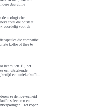
 andere
duurzame
n de ecologische
eid afval die ontstaat
ok voordelig voor de
fiecapsules die compatibel
iete koffie of thee te
r het milieu. Bij het
les een uitstekende
jkertijd een unieke koffie-
nderen ze de hoeveelheid
koffie selecteren en hun
stenbesparingen. Het kopen