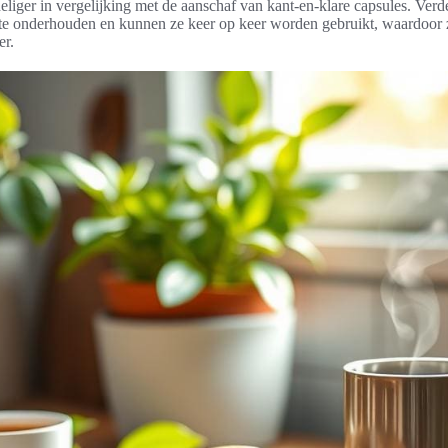
deliger in vergelijking met de aanschaf van kant-en-klare capsules. Verd
te onderhouden en kunnen ze keer op keer worden gebruikt, waardoor z
er.