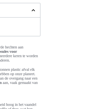
rde hechten aan
sules voor
meerdere keren te worden
nderen.
onnen plastic afval elk
hebben op onze planeet.
aan de overgang naar een
en
aan, vaak gemaakt van
heid hoog in het vaandel
ffie of thee, wat hen