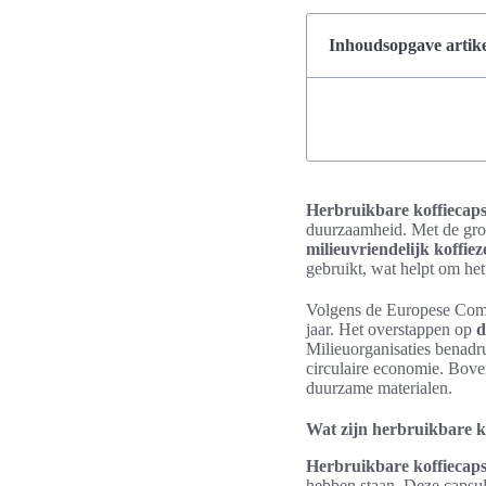
Inhoudsopgave artike
Herbruikbare koffiecaps
duurzaamheid. Met de gro
milieuvriendelijk koffiez
gebruikt, wat helpt om he
Volgens de Europese Commi
jaar. Het overstappen op
d
Milieuorganisaties benadr
circulaire economie. Bov
duurzame materialen.
Wat zijn herbruikbare k
Herbruikbare koffiecaps
hebben staan. Deze capsul