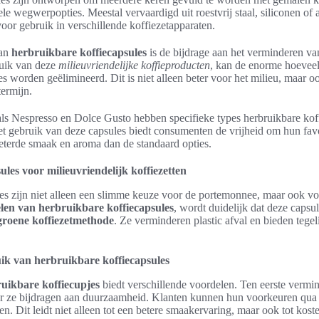
ele wegwerpopties. Meestal vervaardigd uit roestvrij staal, siliconen of
 voor gebruik in verschillende koffiezetapparaten.
van
herbruikbare koffiecapsules
is de bijdrage aan het verminderen va
ruik van deze
milieuvriendelijke koffieproducten
, kan de enorme hoeveelh
 worden geëlimineerd. Dit is niet alleen beter voor het milieu, maar o
ermijn.
ls Nespresso en Dolce Gusto hebben specifieke types herbruikbare kof
t gebruik van deze capsules biedt consumenten de vrijheid om hun favor
eterde smaak en aroma dan de standaard opties.
les voor milieuvriendelijk koffiezetten
es zijn niet alleen een slimme keuze voor de portemonnee, maar ook voo
len van herbruikbare koffiecapsules
, wordt duidelijk dat deze capsu
groene koffiezetmethode
. Ze verminderen plastic afval en bieden tegeli
ik van herbruikbare koffiecapsules
uikbare koffiecupjes
biedt verschillende voordelen. Ten eerste vermi
or ze bijdragen aan duurzaamheid. Klanten kunnen hun voorkeuren qua 
en. Dit leidt niet alleen tot een betere smaakervaring, maar ook tot ko