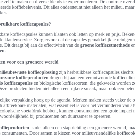
e zelf te malen en diverse blends te experimenteren. De controle over d
eerde koffiebelevenis. Dit alles ondersteunt niet alleen het milieu, ma
ker.
rbruikbare koffiecapsules?
kbare koffiecapsules kunnen klanten ook letten op merk en prijs. Bek
de klantenservice. Zorg ervoor dat de capsules gemakkelijk te reinigen 
 Dit draagt bij aan de effectiviteit van de
groene koffiezetmethode
en
en
.
en voor een groenere wereld
ilieubewuste koffieoplossing
zijn herbruikbare koffiecapsules slechts
urzame koffieproducten
dragen bij aan een verantwoorde koffiecultuu
io koffiecapsules
en biologische koffiesoorten, die gekweekt worden z
eze producten bieden niet alleen een rijkere smaak, maar ook een beter
delijke verpakking hoog op de agenda. Merken maken steeds vaker de o
h afbreekbare materialen, wat essentieel is voor het verminderen van af
ecologische voetafdruk hebben, kunnen consumenten een grote impact 
twoordelijkheid bij producenten om duurzamer te opereren.
ffieproducten
is niet alleen een stap richting een groenere wereld, ma
consumenten. Door samen te kiezen voor milieuvriendelijke koffieoplo