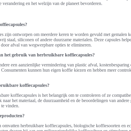
e verandering en het welzijn van de planeet bevorderen.
offiecapsules?
es zijn ontworpen om meerdere keren te worden gevuld met gemalen kof
rij staal, siliconen of andere duurzame materialen. Deze capsules help
 door afval van wegwerpbare opties te elimineren.
an het gebruik van herbruikbare koffiecapsules?
dere een aanzienlijke vermindering van plastic afval, kostenbesparing 
. Consumenten kunnen hun eigen koffie kiezen en hebben meer control
rbruikbare koffiecapsules?
kbare koffiecapsules is het belangrijk om te controleren of ze compatib
ok naar het materiaal, de duurzaamheid en de beoordelingen van andere
 te vinden.
ieproducten?
omvatten herbruikbare koffiecapsules, biologische koffiesoorten en ec
ten dragen bij aan een milieuvriendelijke koffiecultuur en stimulere