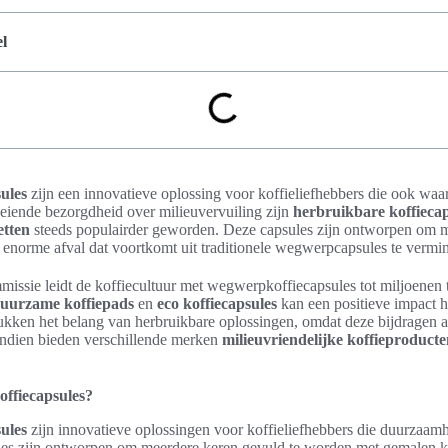
l
ules
zijn een innovatieve oplossing voor koffieliefhebbers die ook waa
eiende bezorgdheid over milieuvervuiling zijn
herbruikbare koffiecap
etten
steeds populairder geworden. Deze capsules zijn ontworpen om 
t enorme afval dat voortkomt uit traditionele wegwerpcapsules te vermi
ssie leidt de koffiecultuur met wegwerpkoffiecapsules tot miljoenen t
uurzame koffiepads
en
eco koffiecapsules
kan een positieve impact 
ukken het belang van herbruikbare oplossingen, omdat deze bijdragen 
endien bieden verschillende merken
milieuvriendelijke koffieproduct
offiecapsules?
ules
zijn innovatieve oplossingen voor koffieliefhebbers die duurzaam
es zijn ontworpen om meerdere keren gevuld te worden met gemalen ko