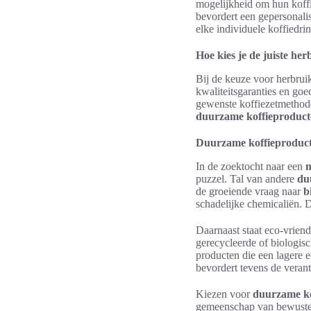
mogelijkheid om hun koffi
bevordert een gepersonalis
elke individuele koffiedrin
Hoe kies je de juiste he
Bij de keuze voor herbrui
kwaliteitsgaranties en goe
gewenste koffiezetmethode.
duurzame koffieproduct
Duurzame koffieproduct
In de zoektocht naar een
m
puzzel. Tal van andere
du
de groeiende vraag naar
b
schadelijke chemicaliën. D
Daarnaast staat eco-vrien
gerecycleerde of biologisc
producten die een lagere 
bevordert tevens de veran
Kiezen voor
duurzame ko
gemeenschap van bewuste 