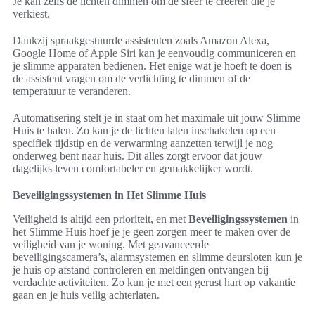
Je kan zelfs de lichten dimmen om de sfeer te creëren die je
verkiest.
Dankzij spraakgestuurde assistenten zoals Amazon Alexa,
Google Home of Apple Siri kan je eenvoudig communiceren en
je slimme apparaten bedienen. Het enige wat je hoeft te doen is
de assistent vragen om de verlichting te dimmen of de
temperatuur te veranderen.
Automatisering stelt je in staat om het maximale uit jouw Slimme
Huis te halen. Zo kan je de lichten laten inschakelen op een
specifiek tijdstip en de verwarming aanzetten terwijl je nog
onderweg bent naar huis. Dit alles zorgt ervoor dat jouw
dagelijks leven comfortabeler en gemakkelijker wordt.
Beveiligingssystemen in Het Slimme Huis
Veiligheid is altijd een prioriteit, en met
Beveiligingssystemen
in
het Slimme Huis hoef je je geen zorgen meer te maken over de
veiligheid van je woning. Met geavanceerde
beveiligingscamera’s, alarmsystemen en slimme deursloten kun je
je huis op afstand controleren en meldingen ontvangen bij
verdachte activiteiten. Zo kun je met een gerust hart op vakantie
gaan en je huis veilig achterlaten.