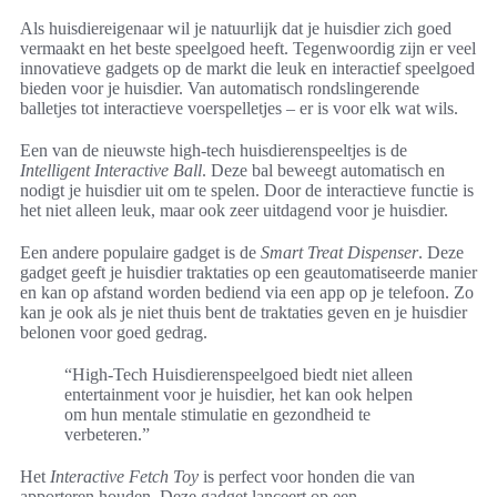
Als huisdiereigenaar wil je natuurlijk dat je huisdier zich goed
vermaakt en het beste speelgoed heeft. Tegenwoordig zijn er veel
innovatieve gadgets op de markt die leuk en interactief speelgoed
bieden voor je huisdier. Van automatisch rondslingerende
balletjes tot interactieve voerspelletjes – er is voor elk wat wils.
Een van de nieuwste high-tech huisdierenspeeltjes is de
Intelligent Interactive Ball
. Deze bal beweegt automatisch en
nodigt je huisdier uit om te spelen. Door de interactieve functie is
het niet alleen leuk, maar ook zeer uitdagend voor je huisdier.
Een andere populaire gadget is de
Smart Treat Dispenser
. Deze
gadget geeft je huisdier traktaties op een geautomatiseerde manier
en kan op afstand worden bediend via een app op je telefoon. Zo
kan je ook als je niet thuis bent de traktaties geven en je huisdier
belonen voor goed gedrag.
“High-Tech Huisdierenspeelgoed biedt niet alleen
entertainment voor je huisdier, het kan ook helpen
om hun mentale stimulatie en gezondheid te
verbeteren.”
Het
Interactive Fetch Toy
is perfect voor honden die van
apporteren houden. Deze gadget lanceert op een