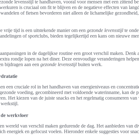
gezonde levensstijl te handhaven, vooral voor mensen met een zittend b
rkuren is cruciaal om fit te blijven en de negatieve effecten van langdu
, wandelen of fietsen bevorderen niet alleen de lichamelijke gezondheid
e vrije tijd is een uitstekende manier om een
gezonde levensstijl
te onde
swandelingen of sportclubs, bieden tegelijkertijd een kans om nieuwe me
anpassingen in de dagelijkse routine een groot verschil maken. Denk a
en extra rondje lopen na het diner. Deze eenvoudige veranderingen helpe
en bijdragen aan een
gezonde levensstijl
buiten werk.
ydratatie
len een cruciale rol in het handhaven van energieniveaus en concentrati
gezonde voeding, gecombineerd met voldoende waterinname, kan de pr
n. Het kiezen van de juiste snacks en het regelmatig consumeren van w
werkstijl.
 de werkvloer
n wereld van verschil maken gedurende de dag. Het aanbieden van div
ch energiek en gefocust voelen. Hieronder enkele suggesties voor sna