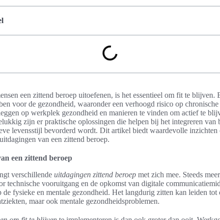
l
sen een zittend beroep uitoefenen, is het essentieel om fit te blijven. E
ben voor de gezondheid, waaronder een verhoogd risico op chronische
leggen op werkplek gezondheid en manieren te vinden om actief te blijve
lukkig zijn er praktische oplossingen die helpen bij het integreren van
eve levensstijl bevorderd wordt. Dit artikel biedt waardevolle inzichte
uitdagingen van een zittend beroep.
van een zittend beroep
gt verschillende
uitdagingen zittend beroep
met zich mee. Steeds mee
r technische vooruitgang en de opkomst van digitale communicatiemidd
p de fysieke en mentale gezondheid. Het langdurig zitten kan leiden tot
vaatziekten, maar ook mentale gezondheidsproblemen.
ven om fit te blijven
te implementeren is dan ook groter dan ooit. Werk