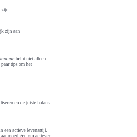
 zijn.
jk zijn aan
rinname
helpt niet alleen
 paar tips om het
iseren en de juiste balans
 een actieve levensstijl.
n aanmoedigen om actiever