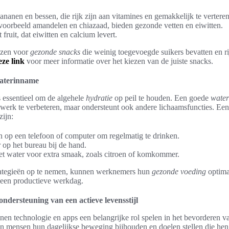
bananen en bessen, die rijk zijn aan vitamines en gemakkelijk te verteren
voorbeeld amandelen en chiazaad, bieden gezonde vetten en eiwitten.
fruit, dat eiwitten en calcium levert.
iezen voor
gezonde snacks
die weinig toegevoegde suikers bevatten en ri
eze link
voor meer informatie over het kiezen van de juiste snacks.
waterinname
 essentieel om de algehele
hydratie
op peil te houden. Een goede
wate
 werk te verbeteren, maar ondersteunt ook andere lichaamsfuncties. Een
zijn:
in op een telefoon of computer om regelmatig te drinken.
 op het bureau bij de hand.
het water voor extra smaak, zoals citroen of komkommer.
ategieën op te nemen, kunnen werknemers hun
gezonde voeding
optimal
 een productieve werkdag.
ondersteuning van een actieve levensstijl
n technologie en apps een belangrijke rol spelen in het bevorderen van
 mensen hun dagelijkse beweging bijhouden en doelen stellen die he