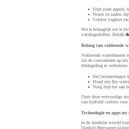
Fruit zoals appels, 
Noten en zaden, bij
Griekse yoghurt met 
Het is belangrijk om te k
voedingsstoffen. Bekijk
d
Belang van voldoende 
Voldoende waterinname is
om de concentratie op het
drinkgedrag te verbeteren 
Stel herinneringen 
Houd een fles water
Voeg fruit toe aan 
Door deze eenvoudige str
van
hydratie
creëren voor
Technologie en apps ter 
In de moderne wereld kunne
Dankzij
fitnessapps
kunnen