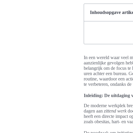
Inhoudsopgave artike
In een wereld waar veel men
aanzienlijke gevolgen heb
belangrijk om de focus te 
uren achter een bureau. Ge
routine, waardoor een acti
te verbeteren, ondanks de 
Inleiding: De uitdaging 
De moderne werkplek bren
dagen aan
zittend werk
doo
heeft een directe impact o
zoals obesitas, hart- en 
De noodzaak om
initiatie