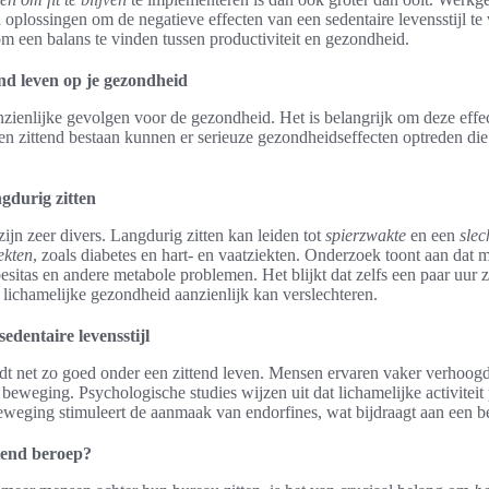
plossingen om de negatieve effecten van een sedentaire levensstijl te 
 om een balans te vinden tussen productiviteit en gezondheid.
end leven op je gezondheid
nzienlijke gevolgen voor de gezondheid. Het is belangrijk om deze effe
en zittend bestaan kunnen er serieuze gezondheidseffecten optreden die
gdurig zitten
zijn zeer divers. Langdurig zitten kan leiden tot
spierzwakte
en een
slec
ekten
, zoals diabetes en hart- en vaatziekten. Onderzoek toont aan dat m
sitas en andere metabole problemen. Het blijkt dat zelfs een paar uur 
lichamelijke gezondheid aanzienlijk kan verslechteren.
edentaire levensstijl
dt net zo goed onder een zittend leven. Mensen ervaren vaker verhoog
eweging. Psychologische studies wijzen uit dat lichamelijke activiteit p
eweging stimuleert de aanmaak van endorfines, wat bijdraagt aan een b
ittend beroep?