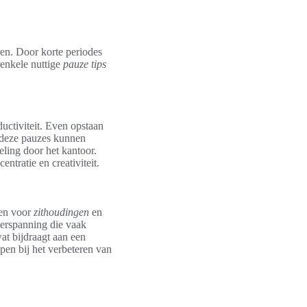
ren. Door korte periodes
 enkele nuttige
pauze tips
uctiviteit. Even opstaan
 deze pauzes kunnen
ling door het kantoor.
ntratie en creativiteit.
len voor
zithoudingen
en
erspanning die vaak
at bijdraagt aan een
lpen bij het verbeteren van