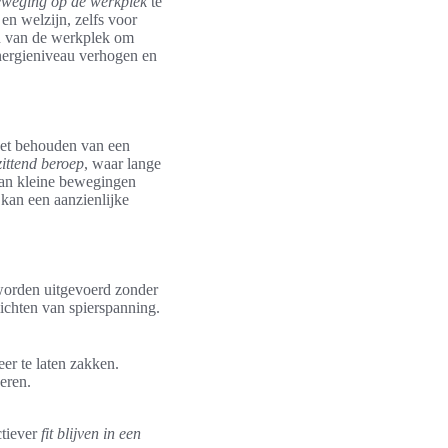
weging op de werkplek
te
n welzijn, zelfs voor
en van de werkplek om
nergieniveau verhogen en
 het behouden van een
zittend beroep
, waar lange
 van kleine bewegingen
kan een aanzienlijke
worden uitgevoerd zonder
lichten van spierspanning.
er te laten zakken.
eren.
ctiever
fit blijven in een