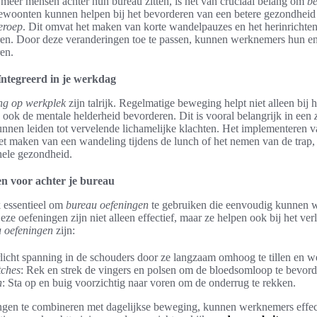
 meer mensen achter hun bureau zitten, is het van cruciaal belang om
be
ewoonten kunnen helpen bij het bevorderen van een betere gezondheid e
beroep
. Dit omvat het maken van korte wandelpauzes en het herinricht
ren. Door deze veranderingen toe te passen, kunnen werknemers hun e
ren.
ntegreerd in je werkdag
ng op werkplek
zijn talrijk. Regelmatige beweging helpt niet alleen bij
ook de mentale helderheid bevorderen. Dit is vooral belangrijk in een
 kunnen leiden tot vervelende lichamelijke klachten. Het implementeren
et maken van een wandeling tijdens de lunch of het nemen van de trap, 
hele gezondheid.
en voor achter je bureau
k essentieel om
bureau oefeningen
te gebruiken die eenvoudig kunnen 
eze oefeningen zijn niet alleen effectief, maar ze helpen ook bij het ver
 oefeningen
zijn:
rlicht spanning in de schouders door ze langzaam omhoog te tillen en we
tches
: Rek en strek de vingers en polsen om de bloedsomloop te bevord
h
: Sta op en buig voorzichtig naar voren om de onderrug te rekken.
ngen te combineren met dagelijkse beweging, kunnen werknemers effe