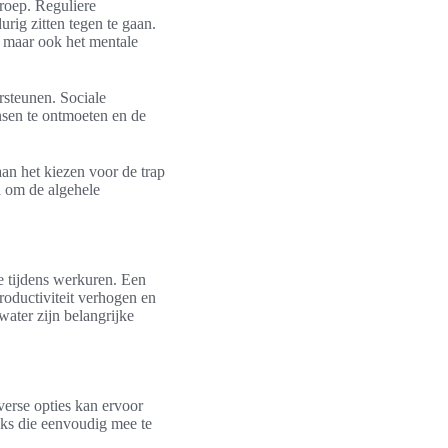
eroep. Reguliere
rig zitten tegen te gaan.
, maar ook het mentale
rsteunen. Sociale
nsen te ontmoeten en de
an het kiezen voor de trap
n om de algehele
e tijdens werkuren. Een
oductiviteit verhogen en
ater zijn belangrijke
erse opties kan ervoor
cks die eenvoudig mee te