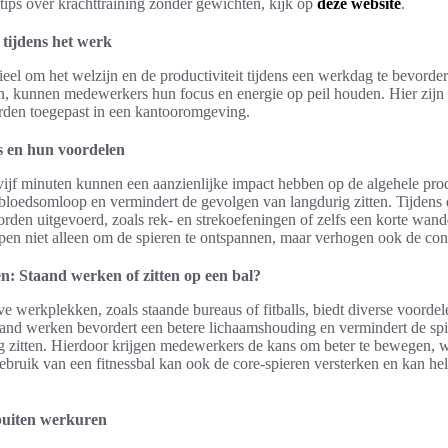
tips over krachttraining zonder gewichten, kijk op
deze website
.
 tijdens het werk
ieel om het welzijn en de productiviteit tijdens een werkdag te bevorde
n, kunnen medewerkers hun focus en energie op peil houden. Hier zijn
den toegepast in een kantooromgeving.
s en hun voordelen
ijf minuten kunnen een aanzienlijke impact hebben op de algehele prod
bloedsomloop en vermindert de gevolgen van langdurig zitten. Tijdens
den uitgevoerd, zoals rek- en strekoefeningen of zelfs een korte wande
lpen niet alleen om de spieren te ontspannen, maar verhogen ook de conce
n: Staand werken of zitten op een bal?
ve werkplekken, zoals staande bureaus of fitballs, biedt diverse voorde
and werken bevordert een betere lichaamshouding en vermindert de spi
g zitten. Hierdoor krijgen medewerkers de kans om beter te bewegen, w
 gebruik van een fitnessbal kan ook de core-spieren versterken en kan he
 buiten werkuren