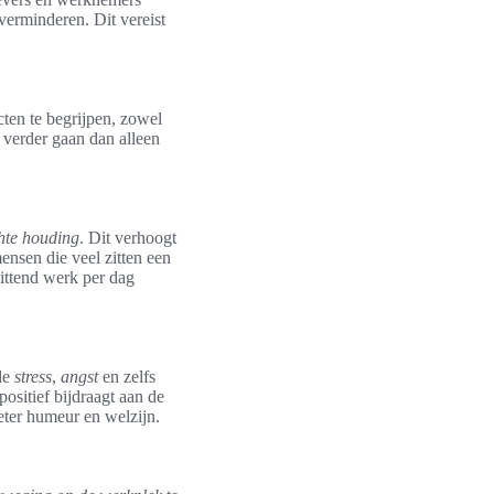
verminderen. Dit vereist
cten te begrijpen, zowel
 verder gaan dan alleen
hte houding
. Dit verhoogt
ensen die veel zitten een
zittend werk per dag
de
stress
,
angst
en zelfs
ositief bijdraagt aan de
eter humeur en welzijn.