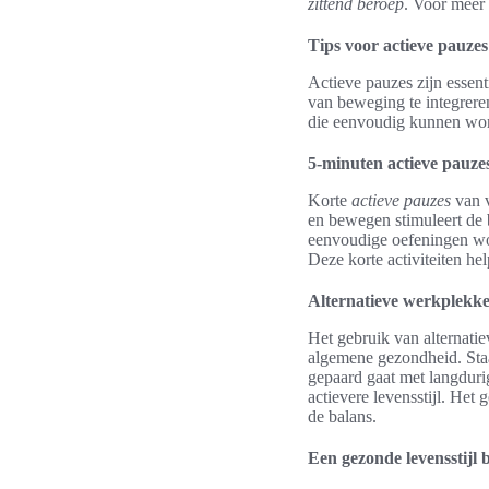
zittend beroep
. Voor meer 
Tips voor actieve pauzes
Actieve pauzes zijn essent
van beweging te integrere
die eenvoudig kunnen wor
5-minuten actieve pauze
Korte
actieve pauzes
van v
en bewegen stimuleert de 
eenvoudige oefeningen wor
Deze korte activiteiten he
Alternatieve werkplekke
Het gebruik van alternatie
algemene gezondheid. Sta
gepaard gaat met langduri
actievere levensstijl. Het
de balans.
Een gezonde levensstijl