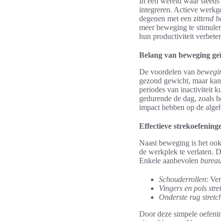
In een wereld waar steeds
integreren. Actieve werkg
degenen met een
zittend 
meer beweging te stimule
hun productiviteit verbete
Belang van beweging geï
De voordelen van
bewegi
gezond gewicht, maar kan 
periodes van inactiviteit
gedurende de dag, zoals h
impact hebben op de alge
Effectieve strekoefening
Naast beweging is het oo
de werkplek te verlaten. D
Enkele aanbevolen
bureau
Schouderrollen
: Ve
Vingers en pols stre
Onderste rug stretc
Door deze simpele oefeni