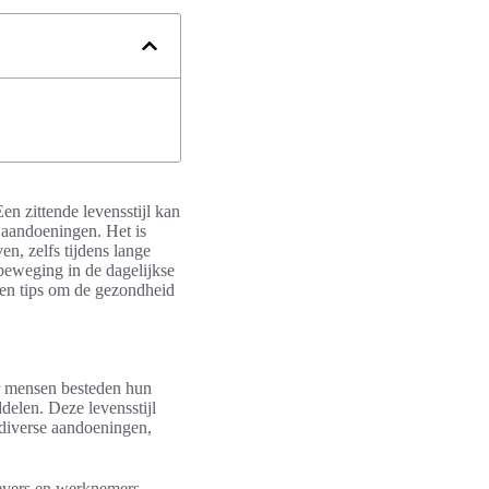
en zittende levensstijl kan
 aandoeningen. Het is
n, zelfs tijdens lange
 beweging in de dagelijkse
n en tips om de gezondheid
r mensen besteden hun
elen. Deze levensstijl
 diverse aandoeningen,
gevers en werknemers