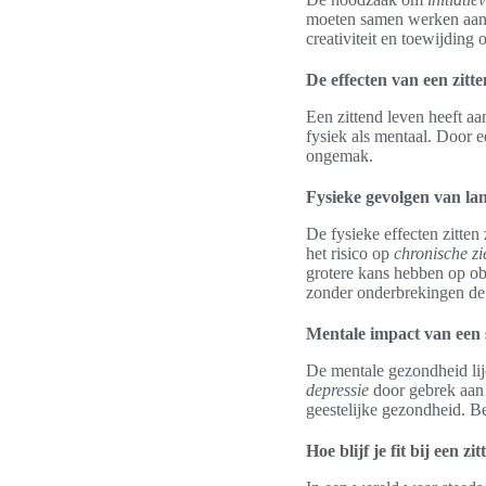
moeten samen werken aan o
creativiteit en toewijding
De effecten van een zitt
Een zittend leven heeft aa
fysiek als mentaal. Door e
ongemak.
Fysieke gevolgen van lan
De fysieke effecten zitten 
het risico op
chronische zi
grotere kans hebben op obe
zonder onderbrekingen de 
Mentale impact van een s
De mentale gezondheid lij
depressie
door gebrek aan b
geestelijke gezondheid. B
Hoe blijf je fit bij een z