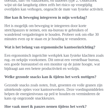
obesitas, hart- en vaatziekten, en diabetes type 2. Onderzoek
wijst uit dat langdurig zitten zelfs het risico op vroegtijdig
overlijden kan verhogen, ongeacht de mate van fysieke activiteit.
Hoe kan ik beweging integreren in mijn werkdag?
Het is mogelijk om beweging te integreren door korte
stretchpauzes te nemen, een sta-bureau te gebruiken of
wandelend vergaderingen te houden. Probeer ook om elke 30
minuten even op te staan en je houding te veranderen.
Wat is het belang van ergonomische kantoorinrichting?
Een ergonomisch ingerichte werkplek kan fysieke klachten zoals
rug- en nekpijn voorkomen. Dit omvat een verstelbaar bureau,
een goede bureaustoel en een monitor op de juiste hoogte, wat
bijdraagt aan een betere productiviteit en welzijn.
Welke gezonde snacks kan ik tijdens het werk nuttigen?
Gezonde snacks zoals noten, fruit, groenten en volle granen zijn
uitstekende opties voor kantoorwerkers. Deze voedingsmiddelen
helpen de energieniveaus op peil te houden en verminderen de
kans op ongezonde snackkeuzes.
Hoe vaak moet ik pauzes nemen tijdens het werk?