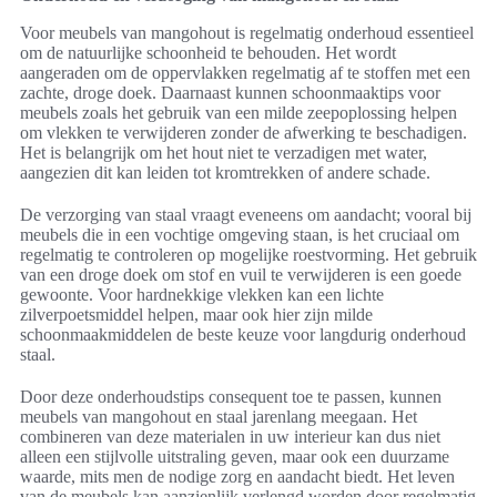
Voor meubels van mangohout is regelmatig onderhoud essentieel
om de natuurlijke schoonheid te behouden. Het wordt
aangeraden om de oppervlakken regelmatig af te stoffen met een
zachte, droge doek. Daarnaast kunnen schoonmaaktips voor
meubels zoals het gebruik van een milde zeepoplossing helpen
om vlekken te verwijderen zonder de afwerking te beschadigen.
Het is belangrijk om het hout niet te verzadigen met water,
aangezien dit kan leiden tot kromtrekken of andere schade.
De verzorging van staal vraagt eveneens om aandacht; vooral bij
meubels die in een vochtige omgeving staan, is het cruciaal om
regelmatig te controleren op mogelijke roestvorming. Het gebruik
van een droge doek om stof en vuil te verwijderen is een goede
gewoonte. Voor hardnekkige vlekken kan een lichte
zilverpoetsmiddel helpen, maar ook hier zijn milde
schoonmaakmiddelen de beste keuze voor langdurig onderhoud
staal.
Door deze onderhoudstips consequent toe te passen, kunnen
meubels van mangohout en staal jarenlang meegaan. Het
combineren van deze materialen in uw interieur kan dus niet
alleen een stijlvolle uitstraling geven, maar ook een duurzame
waarde, mits men de nodige zorg en aandacht biedt. Het leven
van de meubels kan aanzienlijk verlengd worden door regelmatig