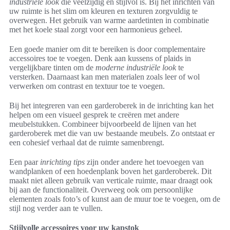
industriële look
die veelzijdig en stijlvol is. Bij het inrichten van
uw ruimte is het slim om kleuren en texturen zorgvuldig te
overwegen. Het gebruik van warme aardetinten in combinatie
met het koele staal zorgt voor een harmonieus geheel.
Een goede manier om dit te bereiken is door complementaire
accessoires toe te voegen. Denk aan kussens of plaids in
vergelijkbare tinten om de
moderne industriële look
te
versterken. Daarnaast kan men materialen zoals leer of wol
verwerken om contrast en textuur toe te voegen.
Bij het integreren van een garderoberek in de inrichting kan het
helpen om een visueel gesprek te creëren met andere
meubelstukken. Combineer bijvoorbeeld de lijnen van het
garderoberek met die van uw bestaande meubels. Zo ontstaat er
een cohesief verhaal dat de ruimte samenbrengt.
Een paar
inrichting tips
zijn onder andere het toevoegen van
wandplanken of een hoedenplank boven het garderoberek. Dit
maakt niet alleen gebruik van verticale ruimte, maar draagt ook
bij aan de functionaliteit. Overweeg ook om persoonlijke
elementen zoals foto’s of kunst aan de muur toe te voegen, om de
stijl nog verder aan te vullen.
Stijlvolle accessoires voor uw kapstok