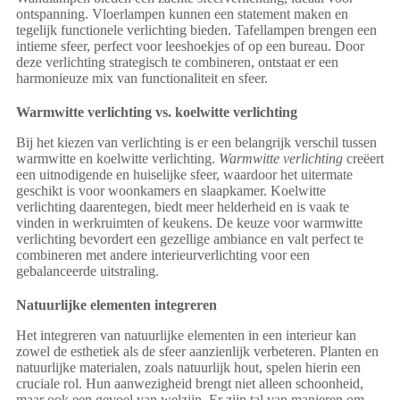
ontspanning. Vloerlampen kunnen een statement maken en
tegelijk functionele verlichting bieden. Tafellampen brengen een
intieme sfeer, perfect voor leeshoekjes of op een bureau. Door
deze verlichting strategisch te combineren, ontstaat er een
harmonieuze mix van functionaliteit en sfeer.
Warmwitte verlichting vs. koelwitte verlichting
Bij het kiezen van verlichting is er een belangrijk verschil tussen
warmwitte en koelwitte verlichting.
Warmwitte verlichting
creëert
een uitnodigende en huiselijke sfeer, waardoor het uitermate
geschikt is voor woonkamers en slaapkamer. Koelwitte
verlichting daarentegen, biedt meer helderheid en is vaak te
vinden in werkruimten of keukens. De keuze voor warmwitte
verlichting bevordert een gezellige ambiance en valt perfect te
combineren met andere interieurverlichting voor een
gebalanceerde uitstraling.
Natuurlijke elementen integreren
Het integreren van natuurlijke elementen in een interieur kan
zowel de esthetiek als de sfeer aanzienlijk verbeteren. Planten en
natuurlijke materialen, zoals natuurlijk hout, spelen hierin een
cruciale rol. Hun aanwezigheid brengt niet alleen schoonheid,
maar ook een gevoel van welzijn. Er zijn tal van manieren om