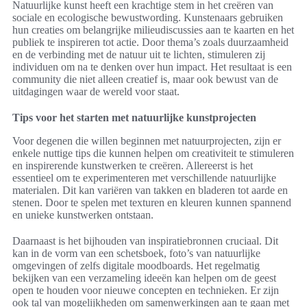
Natuurlijke kunst heeft een krachtige stem in het creëren van
sociale en ecologische bewustwording. Kunstenaars gebruiken
hun creaties om belangrijke milieudiscussies aan te kaarten en het
publiek te inspireren tot actie. Door thema’s zoals duurzaamheid
en de verbinding met de natuur uit te lichten, stimuleren zij
individuen om na te denken over hun impact. Het resultaat is een
community die niet alleen creatief is, maar ook bewust van de
uitdagingen waar de wereld voor staat.
Tips voor het starten met natuurlijke kunstprojecten
Voor degenen die willen beginnen met natuurprojecten, zijn er
enkele nuttige tips die kunnen helpen om creativiteit te stimuleren
en inspirerende kunstwerken te creëren. Allereerst is het
essentieel om te experimenteren met verschillende natuurlijke
materialen. Dit kan variëren van takken en bladeren tot aarde en
stenen. Door te spelen met texturen en kleuren kunnen spannend
en unieke kunstwerken ontstaan.
Daarnaast is het bijhouden van inspiratiebronnen cruciaal. Dit
kan in de vorm van een schetsboek, foto’s van natuurlijke
omgevingen of zelfs digitale moodboards. Het regelmatig
bekijken van een verzameling ideeën kan helpen om de geest
open te houden voor nieuwe concepten en technieken. Er zijn
ook tal van mogelijkheden om samenwerkingen aan te gaan met