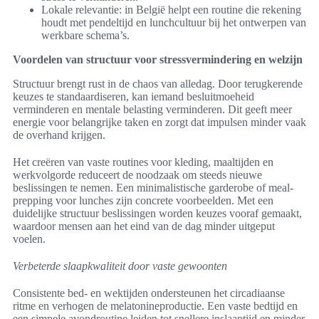
Lokale relevantie: in België helpt een routine die rekening
houdt met pendeltijd en lunchcultuur bij het ontwerpen van
werkbare schema’s.
Voordelen van structuur voor stressvermindering en welzijn
Structuur brengt rust in de chaos van alledag. Door terugkerende
keuzes te standaardiseren, kan iemand besluitmoeheid
verminderen en mentale belasting verminderen. Dit geeft meer
energie voor belangrijke taken en zorgt dat impulsen minder vaak
de overhand krijgen.
Het creëren van vaste routines voor kleding, maaltijden en
werkvolgorde reduceert de noodzaak om steeds nieuwe
beslissingen te nemen. Een minimalistische garderobe of meal-
prepping voor lunches zijn concrete voorbeelden. Met een
duidelijke structuur beslissingen worden keuzes vooraf gemaakt,
waardoor mensen aan het eind van de dag minder uitgeput
voelen.
Verbeterde slaapkwaliteit door vaste gewoonten
Consistente bed- en wektijden ondersteunen het circadiaanse
ritme en verhogen de melatonineproductie. Een vaste bedtijd en
een simpele avondroutine leiden tot snellere inslaaptijd en minder