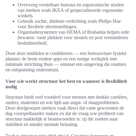
Overweeg verstelbare bureaus en ergonomische stoelen
van merken zoals IKEA of gespecialiseerde ergonomie-
winkels.
Gebruik zachte, dimbare verlichting zoals Philips Hue
voor flexibele sfeerinstellingen.
Organisatiesystemen van HEMA of Brabantia helpen orde
bewaren: vaste plekken voor sleutels en post verminderen
besluitmoeheid.
Door deze middelen te combineren — een betrouwbare fysieke
planner, de beste routine apps en een rustige werkplek met
minimale inrichting thuis — ontstaat een omgeving die routines
en ontspanning ondersteunt.
Voor wie werkt structuur het best en wanneer is flexibiliteit
nodig
Structuur biedt veel voordeel voor mensen met drukke carrières,
ouders, studenten en wie lijdt aan angst- of slaapproblemen.
Deze doelgroepen merken vaak direct dat vaste gewoonten de
dag voorspelbaarder maken en dat de vraag wie profiteert van
structuur makkelijk te beantwoorden is: zij die zoeken naar
stabiliteit en minder mentale belasting.
Toch is structuur niet altijd ideaal. Creatieve beroepen en