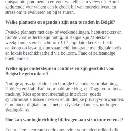
ontspanningsmomenten en voer wekelijkse reviews uit. Houd
gedurende vier weken een logboek bij van energieniveau en
stress om te evalueren en bij te sturen.
Welke planners en agenda’s zijn aan te raden in België?
Fysieke planners met dag- of weekindelingen, habit-trackers en
ruimte voor reflectie zijn nuttig. In België zijn Moleskine-
weekplanners en Leuchtturm1917 populaire keuzes. Let bij
aankoop op lay-out, duurzaamheid, integratie met digitale tools
en lokale beschikbaarheid via bol.com, Fnac of zelfstandige
boekhandels.
Welke apps ondersteunen routines en zijn geschikt voor
Belgische gebruikers?
Nuttige apps zijn Todoist en Google Calendar voor planning,
Habitica en HabitBull voor habit-tracking, en Toggl voor time-
tracking. Kies apps met meertalige interfaces, goede
synchronisatie tussen devices en duidelijke privacyvoorwaarden.
Combineer digitale tools met een fysieke planner voor hogere
slagingskans.
Hoe kan woninginrichting bijdragen aan structuur en rust?
Een rustige, georganiseerde omgeving vermindert prikkels die