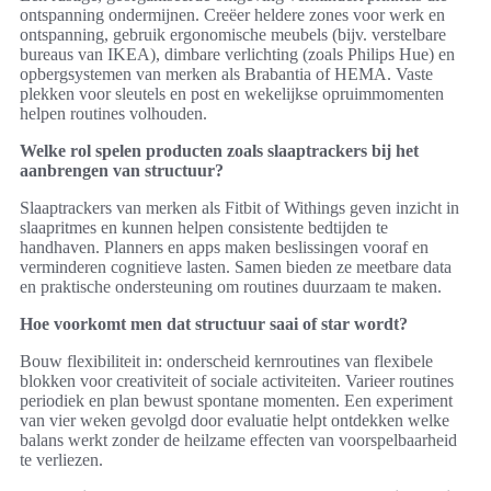
ontspanning ondermijnen. Creëer heldere zones voor werk en
ontspanning, gebruik ergonomische meubels (bijv. verstelbare
bureaus van IKEA), dimbare verlichting (zoals Philips Hue) en
opbergsystemen van merken als Brabantia of HEMA. Vaste
plekken voor sleutels en post en wekelijkse opruimmomenten
helpen routines volhouden.
Welke rol spelen producten zoals slaaptrackers bij het
aanbrengen van structuur?
Slaaptrackers van merken als Fitbit of Withings geven inzicht in
slaapritmes en kunnen helpen consistente bedtijden te
handhaven. Planners en apps maken beslissingen vooraf en
verminderen cognitieve lasten. Samen bieden ze meetbare data
en praktische ondersteuning om routines duurzaam te maken.
Hoe voorkomt men dat structuur saai of star wordt?
Bouw flexibiliteit in: onderscheid kernroutines van flexibele
blokken voor creativiteit of sociale activiteiten. Varieer routines
periodiek en plan bewust spontane momenten. Een experiment
van vier weken gevolgd door evaluatie helpt ontdekken welke
balans werkt zonder de heilzame effecten van voorspelbaarheid
te verliezen.