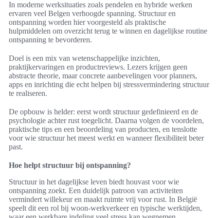
In moderne werksituaties zoals pendelen en hybride werken
ervaren veel Belgen verhoogde spanning. Structuur en
ontspanning worden hier voorgesteld als praktische
hulpmiddelen om overzicht terug te winnen en dagelijkse routine
ontspanning te bevorderen.
Doel is een mix van wetenschappelijke inzichten,
praktijkervaringen en productreviews. Lezers krijgen geen
abstracte theorie, maar concrete aanbevelingen voor planners,
apps en inrichting die echt helpen bij stressvermindering structuur
te realiseren.
De opbouw is helder: eerst wordt structuur gedefinieerd en de
psychologie achter rust toegelicht. Daarna volgen de voordelen,
praktische tips en een beoordeling van producten, en tenslotte
voor wie structuur het meest werkt en wanneer flexibiliteit beter
past.
Hoe helpt structuur bij ontspanning?
Structuur in het dagelijkse leven biedt houvast voor wie
ontspanning zoekt. Een duidelijk patroon van activiteiten
vermindert willekeur en maakt ruimte vrij voor rust. In België
speelt dit een rol bij woon-werkverkeer en typische werktijden,
waar een werkbare indeling veel stress kan wegnemen.