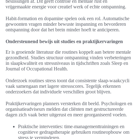
beslissingen af. Dit geeft controle en mentale rust en
vrijgemaakte energie voor creatief werk of echte ontspanning.
Habit-formation en dopamine spelen ook een rol. Automatische
gewoonten vragen minder bewuste inspanning en bevorderen
ontspanning door dat het brein minder hoeft te anticiperen.
Ondersteunend bewijs uit studies en praktijkervaringen
Er is groeiende literatuur die routines koppelt aan betere mentale
gezondheid. Studies structuur ontspanning vinden verbeteringen
in slaapkwaliteit en stressniveaus in tijdschriften zoals Sleep en
Journal of Occupational Health.
Onderzoek routines stress toont dat consistente slaap-waakcycli
vaak samengaan met lagere stressscores. Tegelijk erkennen
onderzoekers dat individuele verschillen groot blijven.
Praktijkervaringen planners versterken dit beeld. Psychologen en
organisatieadviseurs melden dat cliënten met gestructureerde
dagen zich vaak beter uitgerust en meer georganiseerd voelen.
Praktische interventies: time-managementtrainingen en
cognitieve gedragstherapie gebruiken routineopbouw om
stress te verminderen.