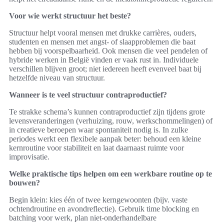
Voor wie werkt structuur het beste?
Structuur helpt vooral mensen met drukke carrières, ouders,
studenten en mensen met angst- of slaapproblemen die baat
hebben bij voorspelbaarheid. Ook mensen die veel pendelen of
hybride werken in België vinden er vaak rust in. Individuele
verschillen blijven groot; niet iedereen heeft evenveel baat bij
hetzelfde niveau van structuur.
Wanneer is te veel structuur contraproductief?
Te strakke schema’s kunnen contraproductief zijn tijdens grote
levensveranderingen (verhuizing, rouw, werkschommelingen) of
in creatieve beroepen waar spontaniteit nodig is. In zulke
periodes werkt een flexibele aanpak beter: behoud een kleine
kernroutine voor stabiliteit en laat daarnaast ruimte voor
improvisatie.
Welke praktische tips helpen om een werkbare routine op te
bouwen?
Begin klein: kies één of twee kerngewoonten (bijv. vaste
ochtendroutine en avondreflectie). Gebruik time blocking en
batching voor werk, plan niet-onderhandelbare