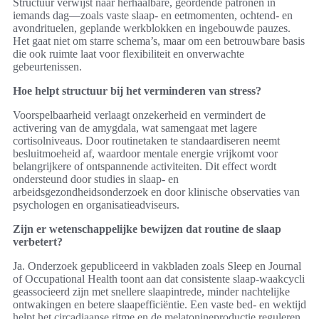
Structuur verwijst naar herhaalbare, geordende patronen in
iemands dag—zoals vaste slaap- en eetmomenten, ochtend- en
avondrituelen, geplande werkblokken en ingebouwde pauzes.
Het gaat niet om starre schema’s, maar om een betrouwbare basis
die ook ruimte laat voor flexibiliteit en onverwachte
gebeurtenissen.
Hoe helpt structuur bij het verminderen van stress?
Voorspelbaarheid verlaagt onzekerheid en vermindert de
activering van de amygdala, wat samengaat met lagere
cortisolniveaus. Door routinetaken te standaardiseren neemt
besluitmoeheid af, waardoor mentale energie vrijkomt voor
belangrijkere of ontspannende activiteiten. Dit effect wordt
ondersteund door studies in slaap- en
arbeidsgezondheidsonderzoek en door klinische observaties van
psychologen en organisatieadviseurs.
Zijn er wetenschappelijke bewijzen dat routine de slaap
verbetert?
Ja. Onderzoek gepubliceerd in vakbladen zoals Sleep en Journal
of Occupational Health toont aan dat consistente slaap-waakcycli
geassocieerd zijn met snellere slaapintrede, minder nachtelijke
ontwakingen en betere slaapefficiëntie. Een vaste bed- en wektijd
helpt het circadiaanse ritme en de melatonineproductie reguleren.