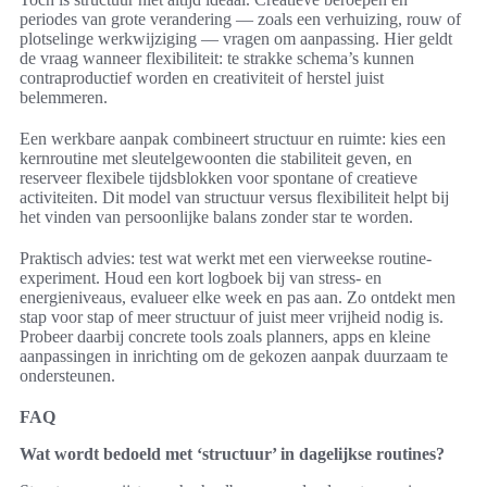
periodes van grote verandering — zoals een verhuizing, rouw of
plotselinge werkwijziging — vragen om aanpassing. Hier geldt
de vraag wanneer flexibiliteit: te strakke schema’s kunnen
contraproductief worden en creativiteit of herstel juist
belemmeren.
Een werkbare aanpak combineert structuur en ruimte: kies een
kernroutine met sleutelgewoonten die stabiliteit geven, en
reserveer flexibele tijdsblokken voor spontane of creatieve
activiteiten. Dit model van structuur versus flexibiliteit helpt bij
het vinden van persoonlijke balans zonder star te worden.
Praktisch advies: test wat werkt met een vierweekse routine-
experiment. Houd een kort logboek bij van stress- en
energieniveaus, evalueer elke week en pas aan. Zo ontdekt men
stap voor stap of meer structuur of juist meer vrijheid nodig is.
Probeer daarbij concrete tools zoals planners, apps en kleine
aanpassingen in inrichting om de gekozen aanpak duurzaam te
ondersteunen.
FAQ
Wat wordt bedoeld met ‘structuur’ in dagelijkse routines?