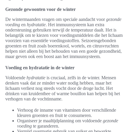
Gezonde gewoonten voor de winter
De wintermaanden vragen om speciale aandacht voor
gezonde
voeding
en
hydratatie
. Het immuunsysteem kan extra
ondersteuning gebruiken terwijl de temperatuur daalt. Het is
belangrijk om te kiezen voor voedingsmiddelen die het lichaam
voorzien van essentiële voedingsstoffen. Seizoensgebonden
groenten en fruit zoals boerenkool, wortels, en citrusvruchten
helpen niet alleen bij het behouden van een goede gezondheid,
maar geven ook een boost aan het immuunsysteem.
Voeding en hydratatie in de winter
Voldoende
hydratatie
is cruciaal, zelfs in de winter. Mensen
denken vaak dat ze minder water nodig hebben, maar het
lichaam verliest nog steeds vocht door de droge lucht. Het
drinken van kruidenthee of warme bouillon kan helpen bij het
verhogen van de vochtinname.
Verhoog de inname van vitaminen door verschillende
kleuren groenten en fruit te consumeren.
Organiseer je maaltijdplanning om voldoende
gezonde
voeding
te garanderen.
Vermijd overmatig gebruik van suiker en bewerkte