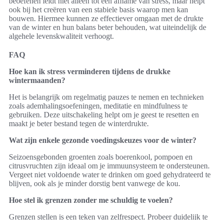
beoefenen leidt niet alleen tot een afname van stress, maar helpt
ook bij het creëren van een stabiele basis waarop men kan
bouwen. Hiermee kunnen ze effectiever omgaan met de drukte
van de winter en hun balans beter behouden, wat uiteindelijk de
algehele levenskwaliteit verhoogt.
FAQ
Hoe kan ik stress verminderen tijdens de drukke
wintermaanden?
Het is belangrijk om regelmatig pauzes te nemen en technieken
zoals ademhalingsoefeningen, meditatie en mindfulness te
gebruiken. Deze uitschakeling helpt om je geest te resetten en
maakt je beter bestand tegen de winterdrukte.
Wat zijn enkele gezonde voedingskeuzes voor de winter?
Seizoensgebonden groenten zoals boerenkool, pompoen en
citrusvruchten zijn ideaal om je immuunsysteem te ondersteunen.
Vergeet niet voldoende water te drinken om goed gehydrateerd te
blijven, ook als je minder dorstig bent vanwege de kou.
Hoe stel ik grenzen zonder me schuldig te voelen?
Grenzen stellen is een teken van zelfrespect. Probeer duidelijk te