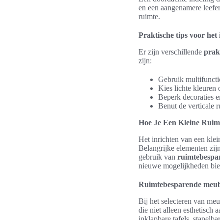
en een aangenamere leefe
ruimte.
Praktische tips voor het
Er zijn verschillende
prak
zijn:
Gebruik multifuncti
Kies lichte kleuren
Beperk decoraties e
Benut de verticale r
Hoe Je Een Kleine Ruim
Het inrichten van een klein
Belangrijke elementen zijn
gebruik van
ruimtebespa
nieuwe mogelijkheden bie
Ruimtebesparende meub
Bij het selecteren van me
die niet alleen esthetisch
inklapbare tafels, stapelb