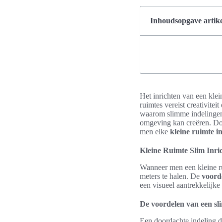
Inhoudsopgave artike
Het inrichten van een kle
ruimtes vereist creativite
waarom slimme indelingen 
omgeving kan creëren. Do
men elke
kleine ruimte i
Kleine Ruimte Slim Inri
Wanneer men een kleine rui
meters te halen. De
voord
een visueel aantrekkelijk
De voordelen van een sl
Een doordachte indeling d