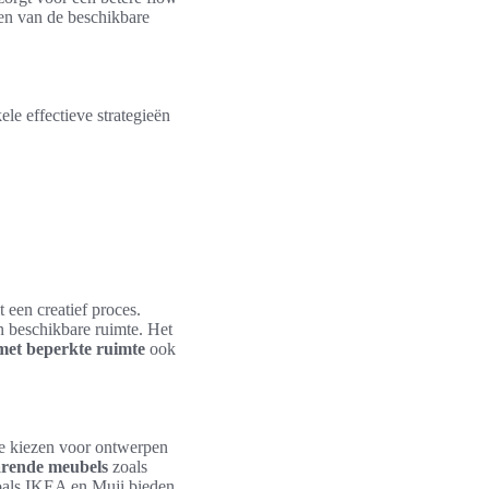
en van de beschikbare
ele effectieve strategieën
t een creatief proces.
n beschikbare ruimte. Het
met beperkte ruimte
ook
 te kiezen voor ontwerpen
rende meubels
zoals
 zoals IKEA en Muji bieden