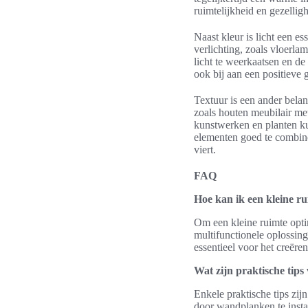
ruimtelijkheid en gezelligh
Naast kleur is licht een es
verlichting, zoals vloerla
licht te weerkaatsen en de
ook bij aan een positieve
Textuur is een ander belan
zoals houten meubilair me
kunstwerken en planten k
elementen goed te combine
viert.
FAQ
Hoe kan ik een kleine ru
Om een kleine ruimte opti
multifunctionele oplossin
essentieel voor het creër
Wat zijn praktische tips
Enkele praktische tips zijn
door wandplanken te instal