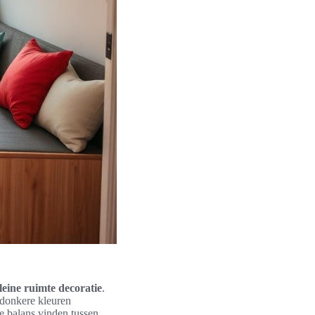
leine ruimte decoratie
.
l donkere kleuren
te balans vinden tussen