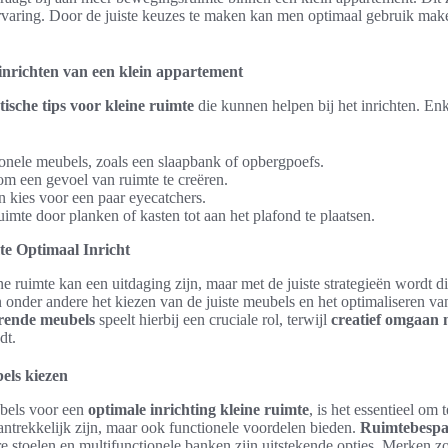
rvaring. Door de juiste keuzes te maken kan men optimaal gebruik mak
 inrichten van een klein appartement
tische tips voor kleine ruimte
die kunnen helpen bij het inrichten. Enk
onele meubels, zoals een slaapbank of opbergpoefs.
 om een gevoel van ruimte te creëren.
n kies voor een paar eyecatchers.
uimte door planken of kasten tot aan het plafond te plaatsen.
te Optimaal Inricht
e ruimte kan een uitdaging zijn, maar met de juiste strategieën wordt di
 onder andere het kiezen van de juiste meubels en het optimaliseren va
rende meubels
speelt hierbij een cruciale rol, terwijl
creatief omgaan 
dt.
els kiezen
ubels voor een
optimale inrichting kleine ruimte
, is het essentieel om
 aantrekkelijk zijn, maar ook functionele voordelen bieden.
Ruimtebespa
are stoelen en multifunctionele banken zijn uitstekende opties. Merken