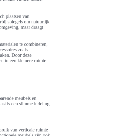
sch plaatsen van
bij spiegels om natuurlijk
e omgeving, maar draagt
materialen te combineren,
cessoires zoals
maken. Door deze
n in een kleinere ruimte
sparende meubels en
ast is een slimme indeling
bruik van verticale ruimte
unctionele meubels zijn ook