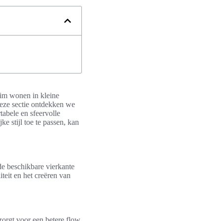
lim wonen in kleine
 deze sectie ontdekken we
abele en sfeervolle
ke stijl toe te passen, kan
de beschikbare vierkante
teit en het creëren van
zorgt voor een betere flow