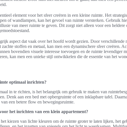
eid.
sentieel element voor het sfeer creëren in een kleine ruimte. Het strategi
mpen of wandlampen, kan het gevoel van ruimte versterken. Gebruik hier
 illusie van meer ruimte te geven. Dit zorgt niet alleen voor een helder
 gemoedstoestand.
grijk aspect dat vaak over het hoofd wordt gezien. Door verschillende 
t zachte stoffen en metaal, kan men een dynamischere sfeer creëren. Ac
unnen bovendien visuele interesse toevoegen en de ruimte levendiger 
ren, kan men een unieke stijl ontwikkelen die de essentie van het wone
imte optimaal inrichten?
maal in te richten, is het belangrijk om gebruik te maken van ruimtebe
gen. Denk aan een bed met opbergruimte of een inklapbare tafel. Daarna
en van een betere flow en bewegingsruimte.
 voor het inrichten van een klein appartement?
 het kiezen van lichte kleuren om de ruimte groter te laten lijken, het ge
leren, en het inzetten van spiegels om het licht te weerkaatsen. Multif