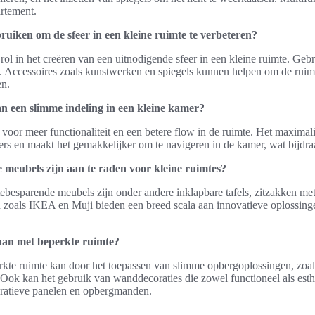
artement.
ruiken om de sfeer in een kleine ruimte te verbeteren?
 rol in het creëren van een uitnodigende sfeer in een kleine ruimte. Geb
 Accessoires zoals kunstwerken en spiegels kunnen helpen om de ruimt
en.
an een slimme indeling in een kleine kamer?
voor meer functionaliteit en een betere flow in de ruimte. Het maximali
ers en maakt het gemakkelijker om te navigeren in de kamer, wat bijdr
meubels zijn aan te raden voor kleine ruimtes?
besparende meubels zijn onder andere inklapbare tafels, zitzakken me
 zoals IKEA en Muji bieden een breed scala aan innovatieve oplossingen
aan met beperkte ruimte?
rkte ruimte kan door het toepassen van slimme opbergoplossingen, zo
 Ook kan het gebruik van wanddecoraties die zowel functioneel als esth
oratieve panelen en opbergmanden.