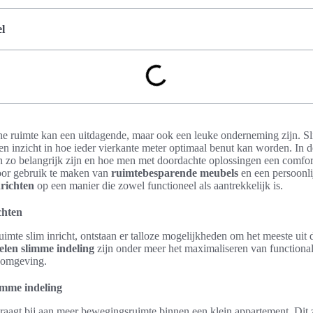
l
ine ruimte kan een uitdagende, maar ook een leuke onderneming zijn. S
it en inzicht in hoe ieder vierkante meter optimaal benut kan worden. In
zo belangrijk zijn en hoe men met doordachte oplossingen een comfort
or gebruik te maken van
ruimtebesparende meubels
en een persoonlij
nrichten
op een manier die zowel functioneel als aantrekkelijk is.
chten
mte slim inricht, ontstaan er talloze mogelijkheden om het meeste uit 
elen slimme indeling
zijn onder meer het maximaliseren van functionali
e omgeving.
imme indeling
raagt bij aan meer bewegingsruimte binnen een klein appartement. Dit 