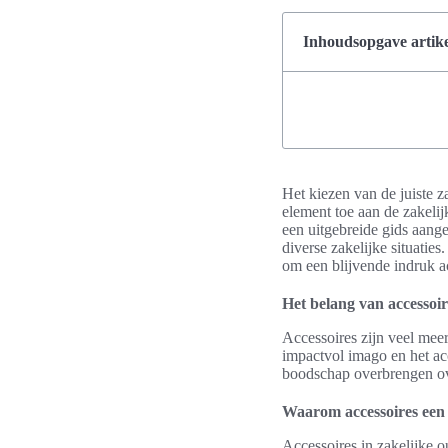
Inhoudsopgave artike
Het kiezen van de juiste za
element toe aan de zakelij
een uitgebreide gids aange
diverse zakelijke situatie
om een blijvende indruk ac
Het belang van accessoire
Accessoires zijn veel meer
impactvol imago en het ac
boodschap overbrengen ove
Waarom accessoires een
Accessoires in zakelijke o