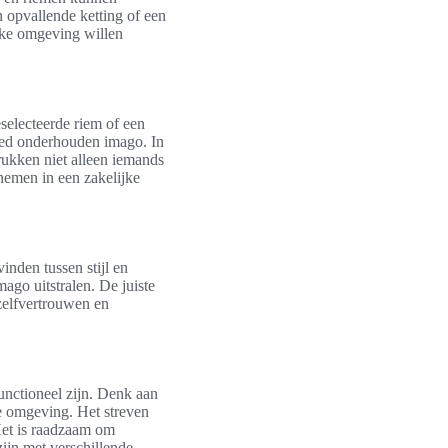
 opvallende ketting of een
ijke omgeving willen
eselecteerde riem of een
goed onderhouden imago. In
rukken niet alleen iemands
nemen in een zakelijke
inden tussen stijl en
ago uitstralen. De juiste
 zelfvertrouwen en
functioneel zijn. Denk aan
ke omgeving. Het streven
Het is raadzaam om
zijn met verschillende