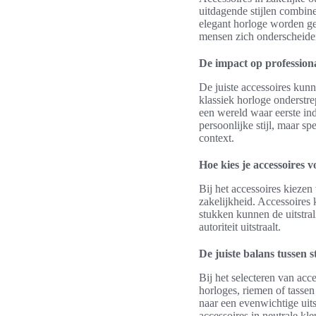
uitdagende stijlen combin
elegant horloge worden ge
mensen zich onderscheiden
De impact op professiona
De juiste accessoires kunn
klassiek horloge onderstre
een wereld waar eerste in
persoonlijke stijl, maar 
context.
Hoe kies je accessoires v
Bij het accessoires kiezen
zakelijkheid. Accessoires 
stukken kunnen de uitstral
autoriteit uitstraalt.
De juiste balans tussen st
Bij het selecteren van acc
horloges, riemen of tasse
naar een evenwichtige uit
accessoires in neutrale kl