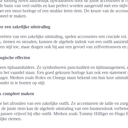
ke kleding heren
aanzienlijk opwaarderen door de juiste accessoires te
 basis van veel outfits en kan perfect worden aangevuld met een stijlv
t een mooi horloge of een strakke leren riem. De keuze van de accesso
oneel te maken.
r een zakelijke uitstraling
eëren van een zakelijke uitstraling, spelen accessoires een cruciale rol.
s, riemen en sieraden, kunnen de algehele indruk van een outfit aanzien
en stijl toe, maar dragen ook bij aan een gevoel van zelfvertrouwen en p
ogische effecten
leen tijdsaanduiders. Ze symboliseren punctualiteit en tijdmanagement,
in het vaandel staan. Een goed gekozen horloge kan ook een statement
drager. Merken zoals Rolex en Omega staan bekend om hun luxe uitstrali
nder in te boeten op stijl.
ok compleet maken
r het afronden van een zakelijke outfit. Ze accentueren de taille en zor
de juiste riem kan de algehele uitstraling van een businesslook verbete
n passen vrijwel bij elke outfit. Merken zoals Tommy Hilfiger en Hugo 
lijke riemen.