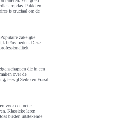
 combineren. Een goed
olle stropdas. Pakkken
ires is cruciaal om de
 Populaire zakelijke
lijk beïnvloeden. Deze
rofessionaliteit.
 eigenschappen die in een
 maken over de
ng, terwijl Seiko en Fossil
gen voor een nette
ren. Klassieke leren
Boss bieden uitstekende