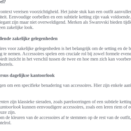
eel?
ontext vereisen voorzichtigheid. Het juiste stuk kan een outfit aanvullen,
liteit. Eenvoudige oorbellen en een subtiele ketting zijn vaak voldoende.
elegant zijn maar niet overweldigend. Merken als Swarovski bieden tijdl
een zakelijke look.
llende zakelijke gelegenheden
ires voor zakelijke gelegenheden is het belangrijk om de setting en de
 te nemen. Accessoires spelen een cruciale rol bij zowel formele evene
iedt inzicht in het verschil tussen de twee en hoe men zich kan voorber
orrels.
sus dagelijkse kantoorlook
n om een specifieke benadering van accessoires. Hier zijn enkele aanb
enten
zijn klassieke sieraden, zoals pareloorringen of een subtiele kettin
kantoorlook
kunnen eenvoudigere accessoires, zoals een leren riem of e
uze zijn.
om de kleuren van de accessoires af te stemmen op de rest van de outfit
telrol.