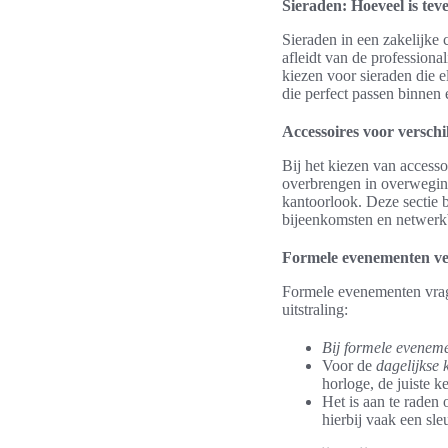
Sieraden: Hoeveel is tev
Sieraden in een zakelijke c
afleidt van de professiona
kiezen voor sieraden die 
die perfect passen binnen 
Accessoires voor verschi
Bij het kiezen van accesso
overbrengen in overweging
kantoorlook. Deze sectie b
bijeenkomsten en netwerkb
Formele evenementen ver
Formele evenementen vrage
uitstraling:
Bij formele evenem
Voor de
dagelijkse 
horloge, de juiste ke
Het is aan te raden 
hierbij vaak een sleu