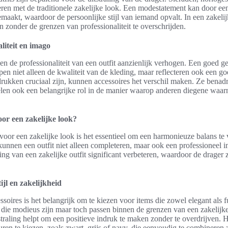
eren met de traditionele zakelijke look. Een modestatement kan door een
maakt, waardoor de persoonlijke stijl van iemand opvalt. In een zakel
 zonder de grenzen van professionaliteit te overschrijden.
liteit en imago
en de professionaliteit van een outfit aanzienlijk verhogen. Een goed g
pen niet alleen de kwaliteit van de kleding, maar reflecteren ook een 
drukken cruciaal zijn, kunnen accessoires het verschil maken. Ze benad
spelen ook een belangrijke rol in de manier waarop anderen diegene waar
oor een zakelijke look?
 voor een zakelijke look is het essentieel om een harmonieuze balans te v
kunnen een outfit niet alleen completeren, maar ook een professioneel im
ing van een zakelijke outfit significant verbeteren, waardoor de drager
ijl en zakelijkheid
essoires is het belangrijk om te kiezen voor items die zowel elegant als 
n die modieus zijn maar toch passen binnen de grenzen van een zakelij
straling helpt om een positieve indruk te maken zonder te overdrijven. 
euren te kiezen, zoals zwart, grijs of navy, die eenvoudig te combineren 