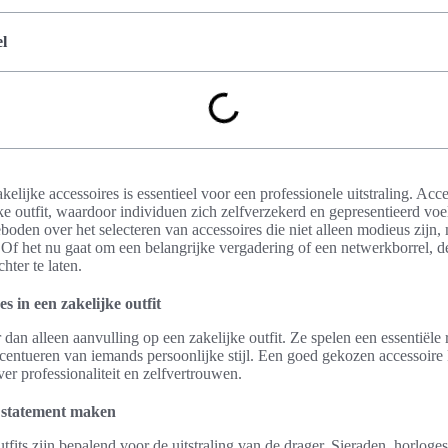
l
kelijke accessoires is essentieel voor een professionele uitstraling. Acc
ke outfit, waardoor individuen zich zelfverzekerd en gepresentieerd voel
boden over het selecteren van accessoires die niet alleen modieus zijn,
s. Of het nu gaat om een belangrijke vergadering of een netwerkborrel, de
hter te laten.
s in een zakelijke outfit
 dan alleen aanvulling op een zakelijke outfit. Ze spelen een essentiële 
centueren van iemands persoonlijke stijl. Een goed gekozen accessoire 
r professionaliteit en zelfvertrouwen.
 statement maken
utfits zijn bepalend voor de uitstraling van de drager. Sieraden, horlog