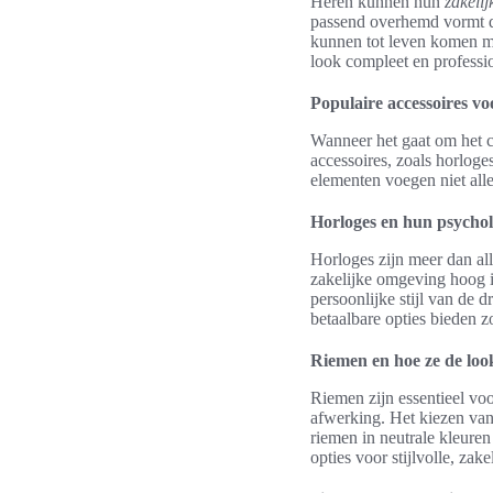
Heren kunnen hun
zakelij
passend overhemd vormt de
kunnen tot leven komen me
look compleet en professi
Populaire accessoires voo
Wanneer het gaat om het cr
accessoires, zoals horloge
elementen voegen niet alle
Horloges en hun psychol
Horloges zijn meer dan al
zakelijke omgeving hoog 
persoonlijke stijl van de 
betaalbare opties bieden zo
Riemen en hoe ze de lo
Riemen zijn essentieel voo
afwerking. Het kiezen van 
riemen in neutrale kleure
opties voor stijlvolle, zake