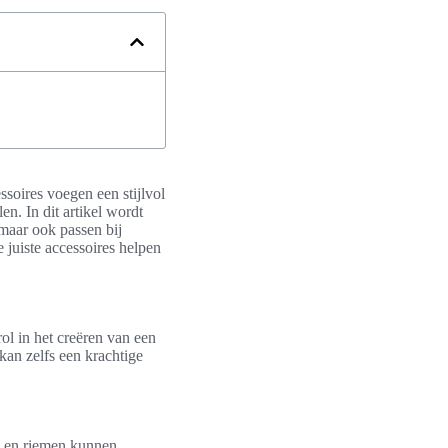
essoires voegen een stijlvol
en. In dit artikel wordt
 maar ook passen bij
 juiste accessoires helpen
rol in het creëren van een
kan zelfs een krachtige
es en riemen kunnen