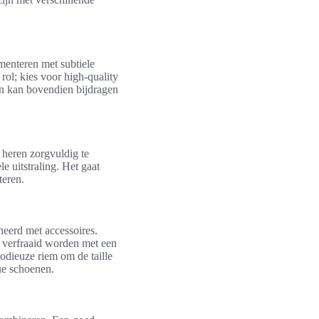
imenteren met subtiele
 rol; kies voor high-quality
en kan bovendien bijdragen
heren zorgvuldig te
e uitstraling. Het gaat
teren.
eerd met accessoires.
n verfraaid worden met een
odieuze riem om de taille
ue schoenen.