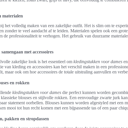
n materialen
bij het volledig maken van een zakelijke outfit. Het is slim om te exper
len zonder te veel aandacht af te leiden. Materialen spelen ook een grote
 om de professionaliteit te verhogen. Het gebruik van duurzame material
 samengaan met accessoires
jlvolle zakelijke look is het essentieel om
kledingstukken voor dames
en 
ie van kleding en accessoires kan het verschil maken in een professionel
fit, maar ook om hoe accessoires de totale uitstraling aanvullen en verbe
ouses en rokken
illende
kledingstukken voor dames
die perfect kunnen worden gecombin
 klassieke blouses en stijlvolle rokken. Een eenvoudige zwarte jurk ka
 paar statement oorbellen. Blouses kunnen worden afgestyled met een m
okken mooi tot hun recht komen met een bijpassende tas of een paar chiq
, pakken en stropdassen