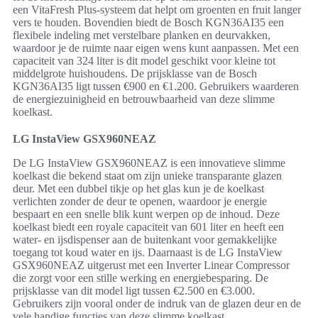
een VitaFresh Plus-systeem dat helpt om groenten en fruit langer
vers te houden. Bovendien biedt de Bosch KGN36AI35 een
flexibele indeling met verstelbare planken en deurvakken,
waardoor je de ruimte naar eigen wens kunt aanpassen. Met een
capaciteit van 324 liter is dit model geschikt voor kleine tot
middelgrote huishoudens. De prijsklasse van de Bosch
KGN36AI35 ligt tussen €900 en €1.200. Gebruikers waarderen
de energiezuinigheid en betrouwbaarheid van deze slimme
koelkast.
LG InstaView GSX960NEAZ
De LG InstaView GSX960NEAZ is een innovatieve slimme
koelkast die bekend staat om zijn unieke transparante glazen
deur. Met een dubbel tikje op het glas kun je de koelkast
verlichten zonder de deur te openen, waardoor je energie
bespaart en een snelle blik kunt werpen op de inhoud. Deze
koelkast biedt een royale capaciteit van 601 liter en heeft een
water- en ijsdispenser aan de buitenkant voor gemakkelijke
toegang tot koud water en ijs. Daarnaast is de LG InstaView
GSX960NEAZ uitgerust met een Inverter Linear Compressor
die zorgt voor een stille werking en energiebesparing. De
prijsklasse van dit model ligt tussen €2.500 en €3.000.
Gebruikers zijn vooral onder de indruk van de glazen deur en de
vele handige functies van deze slimme koelkast.