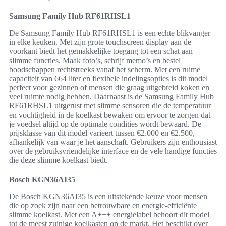
Samsung Family Hub RF61RHSL1
De Samsung Family Hub RF61RHSL1 is een echte blikvanger
in elke keuken. Met zijn grote touchscreen display aan de
voorkant biedt het gemakkelijke toegang tot een schat aan
slimme functies. Maak foto’s, schrijf memo’s en bestel
boodschappen rechtstreeks vanaf het scherm. Met een ruime
capaciteit van 664 liter en flexibele indelingsopties is dit model
perfect voor gezinnen of mensen die graag uitgebreid koken en
veel ruimte nodig hebben. Daarnaast is de Samsung Family Hub
RF61RHSL1 uitgerust met slimme sensoren die de temperatuur
en vochtigheid in de koelkast bewaken om ervoor te zorgen dat
je voedsel altijd op de optimale condities wordt bewaard. De
prijsklasse van dit model varieert tussen €2.000 en €2.500,
afhankelijk van waar je het aanschaft. Gebruikers zijn enthousiast
over de gebruiksvriendelijke interface en de vele handige functies
die deze slimme koelkast biedt.
Bosch KGN36AI35
De Bosch KGN36AI35 is een uitstekende keuze voor mensen
die op zoek zijn naar een betrouwbare en energie-efficiënte
slimme koelkast. Met een A+++ energielabel behoort dit model
tot de meest zuinige koelkasten op de markt. Het beschikt over