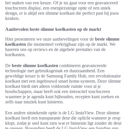
het maken van een keuze. Of je nu gaat voor een geavanceerd
touchscreen display, een energiezuinige optie of een uniek
design, er is altijd een slimme koelkast die perfect past bij jouw
keuken.
Aanbevolen beste slimme koelkasten op de markt
Hier presenteren we onze aanbevelingen voor de
beste slimme
koelkasten
die momenteel verkrijgbaar zijn op de markt. We
baseren ons op reviews en de algehele prestaties van de
koelkasten.
De
beste slimme koelkasten
combineren geavanceerde
technologie met gebruiksgemak en duurzaamheid. Een
geweldige keuze is de Samsung Family Hub, een revolutionaire
koelkast met een ingebouwd smart home-systeem. Deze slimme
koelkast biedt niet alleen voldoende ruimte voor al je
boodschappen, maar heeft ook een interactief touchscreen
waarmee je je agenda kunt bijhouden, recepten kunt zoeken en
zelfs naar muziek kunt luisteren.
Een andere uitstekende optie is de LG InstaView. Deze slimme
koelkast heeft een transparante deur die oplicht wanneer je erop
klopt, zodat je snel kunt zien wat er binnenin ligt zonder de deur
te openen. Bovendien heeft de LG InstaView een handige app