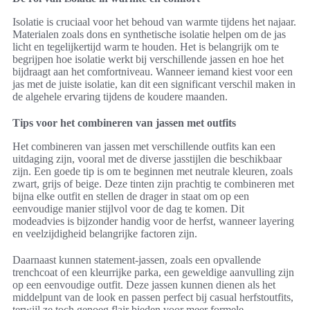
Isolatie is cruciaal voor het behoud van warmte tijdens het najaar.
Materialen zoals dons en synthetische isolatie helpen om de jas
licht en tegelijkertijd warm te houden. Het is belangrijk om te
begrijpen hoe isolatie werkt bij verschillende jassen en hoe het
bijdraagt aan het comfortniveau. Wanneer iemand kiest voor een
jas met de juiste isolatie, kan dit een significant verschil maken in
de algehele ervaring tijdens de koudere maanden.
Tips voor het combineren van jassen met outfits
Het combineren van jassen met verschillende outfits kan een
uitdaging zijn, vooral met de diverse jasstijlen die beschikbaar
zijn. Een goede tip is om te beginnen met neutrale kleuren, zoals
zwart, grijs of beige. Deze tinten zijn prachtig te combineren met
bijna elke outfit en stellen de drager in staat om op een
eenvoudige manier stijlvol voor de dag te komen. Dit
modeadvies is bijzonder handig voor de herfst, wanneer layering
en veelzijdigheid belangrijke factoren zijn.
Daarnaast kunnen statement-jassen, zoals een opvallende
trenchcoat of een kleurrijke parka, een geweldige aanvulling zijn
op een eenvoudige outfit. Deze jassen kunnen dienen als het
middelpunt van de look en passen perfect bij casual herfstoutfits,
terwijl ze toch genoeg flair bieden voor meer formele