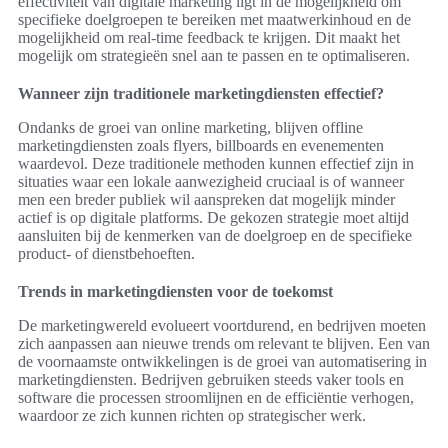
effectiviteit van digitale marketing ligt in de mogelijkheid om
specifieke doelgroepen te bereiken met maatwerkinhoud en de
mogelijkheid om real-time feedback te krijgen. Dit maakt het
mogelijk om strategieën snel aan te passen en te optimaliseren.
Wanneer zijn traditionele marketingdiensten effectief?
Ondanks de groei van online marketing, blijven offline
marketingdiensten zoals flyers, billboards en evenementen
waardevol. Deze traditionele methoden kunnen effectief zijn in
situaties waar een lokale aanwezigheid cruciaal is of wanneer
men een breder publiek wil aanspreken dat mogelijk minder
actief is op digitale platforms. De gekozen strategie moet altijd
aansluiten bij de kenmerken van de doelgroep en de specifieke
product- of dienstbehoeften.
Trends in marketingdiensten voor de toekomst
De marketingwereld evolueert voortdurend, en bedrijven moeten
zich aanpassen aan nieuwe trends om relevant te blijven. Een van
de voornaamste ontwikkelingen is de groei van automatisering in
marketingdiensten. Bedrijven gebruiken steeds vaker tools en
software die processen stroomlijnen en de efficiëntie verhogen,
waardoor ze zich kunnen richten op strategischer werk.